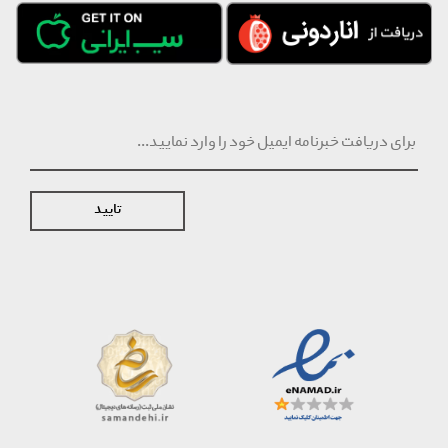
تایید