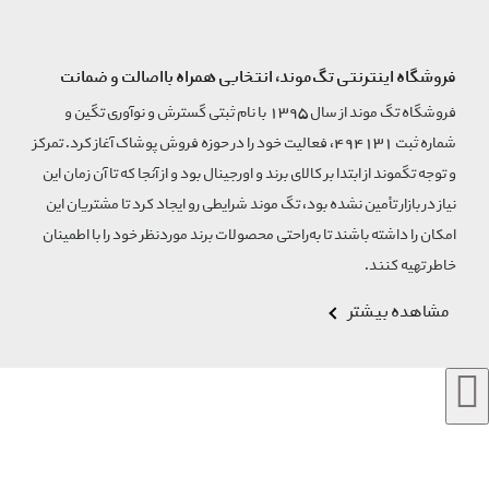
فروشگاه اینترنتی تگ‌موند، انتخابی همراه بااصالت و ضمانت
فروشگاه تگ موند از سال 1395 با نام ثبتی گسترش و نوآوری تگین و
شماره ثبت 494131، فعالیت خود را در حوزه فروش پوشاک آغاز کرد. تمرکز
و توجه تگموند از ابتدا بر کالای برند و اورجینال بود و از آنجا که تا آن زمان این
نیاز در بازار تأمین نشده بود، تگ موند شرایطی رو ایجاد کرد تا مشتریان این
امکان را داشته باشند تا به‌راحتی محصولات برند مورد‌نظر خود را با اطمینان
خاطر تهیه کنند.
مشاهده بیشتر