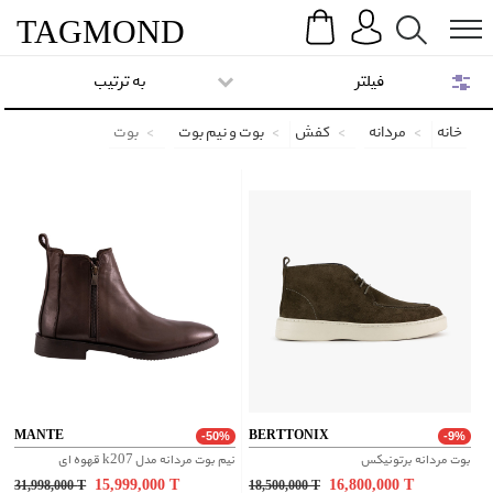
Search
Menu
TAG
MOND
فیلتر
به ترتیب
خانه
مردانه
کفش
بوت و نیم بوت
بوت
MANTE
BERTTONIX
-50%
-9%
بوت مردانه برتونیکس
نیم بوت مردانه مدل k207 قهوه ای
15,999,000
T
16,800,000
T
31,998,000
T
18,500,000
T