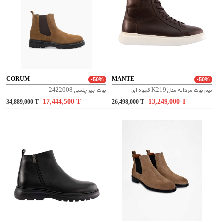
CORUM
MANTE
-50%
-50%
نیم بوت مردانه مدل K219 قهوه ای
بوت جیر چلسی 2422008
17,444,500
T
13,249,000
T
34,889,000
T
26,498,000
T