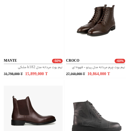
MANTE
CROCO
-50%
-60%
نیم بوت چرم مردانه مدل پینو - قهوه ای
نیم بوت مردانه مدل k182 مشکی
15,899,000
T
10,864,000
T
31,798,000
T
27,160,000
T