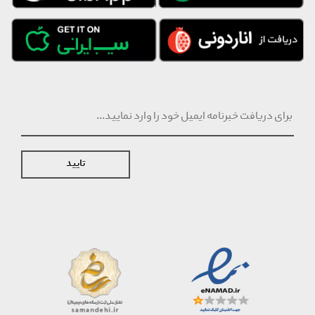
تایید