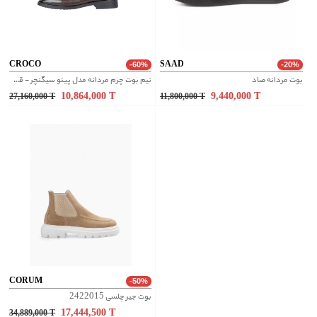
CROCO
SAAD
-60%
-20%
بوت مردانه صاد
نیم بوت چرم مردانه مدل پینو سیگنچر - قهوه ای
10,864,000
T
9,440,000
T
27,160,000
T
11,800,000
T
CORUM
-50%
بوت جیر چلسی 2422015
17,444,500
T
34,889,000
T