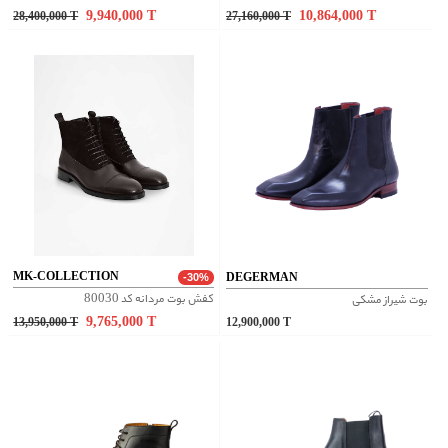
9,940,000
T
10,864,000
T
28,400,000
T
27,160,000
T
MK-COLLECTION
DEGERMAN
-30%
کفش بوت مردانه کد 80030
بوت شیراز مشکی
9,765,000
T
13,950,000
T
12,900,000
T