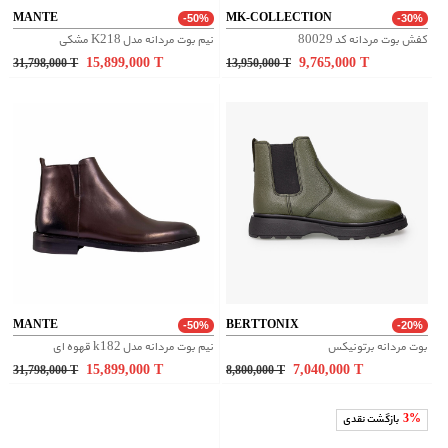
MANTE
MK-COLLECTION
-50%
-30%
کفش بوت مردانه کد 80029
نیم بوت مردانه مدل K218 مشکی
15,899,000
T
9,765,000
T
31,798,000
T
13,950,000
T
MANTE
BERTTONIX
-50%
-20%
بوت مردانه برتونیکس
نیم بوت مردانه مدل k182 قهوه ای
15,899,000
T
7,040,000
T
31,798,000
T
8,800,000
T
3%
بازگشت نقدی