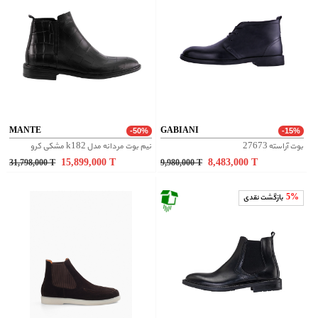
MANTE
GABIANI
-50%
-15%
بوت آراسته 27673
نیم بوت مردانه مدل k182 مشکی کرو
15,899,000
T
8,483,000
T
31,798,000
T
9,980,000
T
5%
بازگشت نقدی