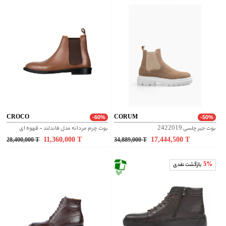
CROCO
CORUM
-60%
-50%
بوت جیر چلسی 2422019
بوت چرم مردانه مدل فاندلند - قهوه ای
11,360,000
T
17,444,500
T
28,400,000
T
34,889,000
T
5%
بازگشت نقدی