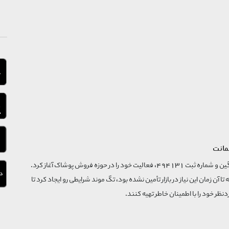
مانت
فروشگاه تگ موند از سال 1395 با نام ثبتی گسترش و نوآوری تگین و شماره ثبت 494131، فعالیت خود را در حوزه فروش پوشاک آغاز کرد.
که تا آن زمان این نیاز در بازار تأمین نشده بود، تگ موند شرایطی رو ایجاد کرد تا
‌نظر خود را با اطمینان خاطر تهیه کنند.