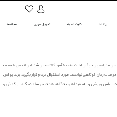
برندها
کارت هدیه
تحویل فوری
مجله مد
U.S. Polo Assn) یک برند پوشاک ورزشی است که در سال 1890 توسط انجمن فدراسیون چوگان ایالت متحده آمریکا تاسیس شد. این انجمن با هدف
 در مدت زمان کوتاهی توانست مورد استقبال مردم قرار بگیرد. برند یو اس
د، پرفروش تر و قدیمی تر است. لباس ورزشی زنانه، مردانه و بچگانه، همچنین ساعت، کیف و کفش و