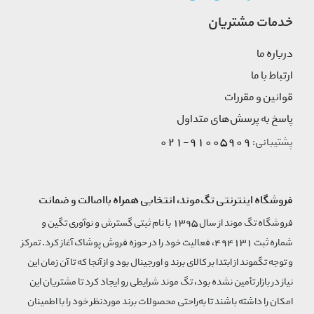
خدمات مشتریان
درباره ما
ارتباط با ما
قوانین و مقررات
پاسخ به پرسش‌های متداول
91005909-021
پشتیبانی:
فروشگاه اینترنتی تگ‌موند، انتخابی همراه بااصالت و ضمانت
فروشگاه تگ موند از سال 1395 با نام ثبتی گسترش و نوآوری تگین و
شماره ثبت 494131، فعالیت خود را در حوزه فروش پوشاک آغاز کرد. تمرکز
و توجه تگموند از ابتدا بر کالای برند و اورجینال بود و از آنجا که تا آن زمان این
نیاز در بازار تأمین نشده بود، تگ موند شرایطی رو ایجاد کرد تا مشتریان این
امکان را داشته باشند تا به‌راحتی محصولات برند مورد‌نظر خود را با اطمینان