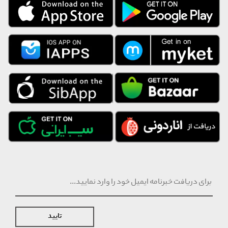
تایید