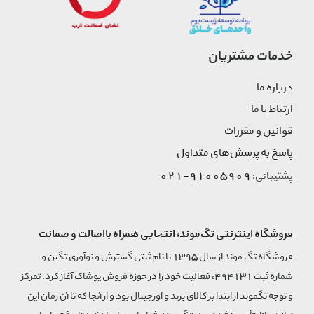
خدمات مشتریان
درباره ما
ارتباط با ما
قوانین و مقررات
پاسخ به پرسش‌های متداول
91005909-021
پشتیبانی:
فروشگاه اینترنتی تگ‌موند، انتخابی همراه بااصالت و ضمانت
فروشگاه تگ موند از سال 1395 با نام ثبتی گسترش و نوآوری تگین و
شماره ثبت 494131، فعالیت خود را در حوزه فروش پوشاک آغاز کرد. تمرکز
و توجه تگموند از ابتدا بر کالای برند و اورجینال بود و از آنجا که تا آن زمان این