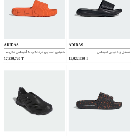
ADIDAS
ADIDAS
صندل و دمپایی ادیداس
دمپایی استایلی مردانه زنانه آدیداس مدل ADILETTE 22 کد IF3660
17,220,720
T
15,022,920
T