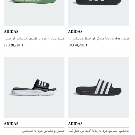
ADIDAS
ADIDAS
صندل Superstar مشکی اورجینال آدیداس | IG8277
صندل زنانه - مردانه طبیعی آدیداس اورجینال | IF3673
17,220,720
T
19,178,280
T
ADIDAS
ADIDAS
دمپایی استایلی مردانه زنانه آدیداس مدل ADILETTE 22 کد IF3670
صندل و دمپایی مردانه ادیداس