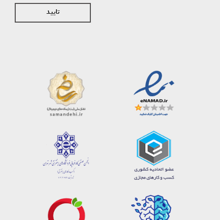
تایید