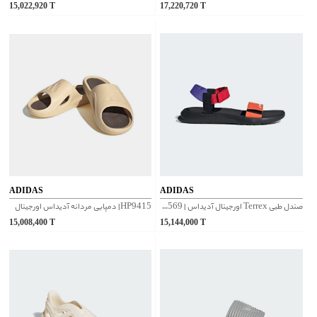
15,022,920
T
17,220,720
T
ADIDAS
ADIDAS
صندل طبی Terrex اورجینال آدیداس | JQ2569
HP9415| دمپایی مردانه آدیداس اورجینال
15,008,400
T
15,144,000
T