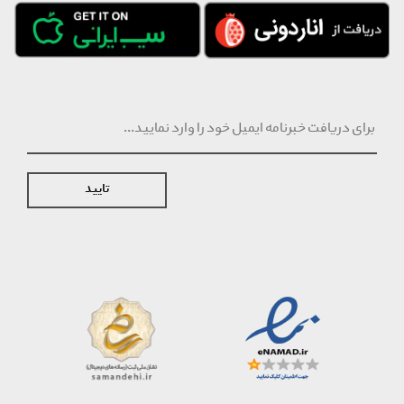
تایید