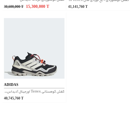
کفش کوهنوردی - یخ نوردی مدل Terrex اورجینال آدیداس | IH5009
15,300,000
T
30,600,000
T
41,141,760
T
ADIDAS
کفش کوهستانی Terrex اورجینال آدیداس | IH2802
40,745,760
T