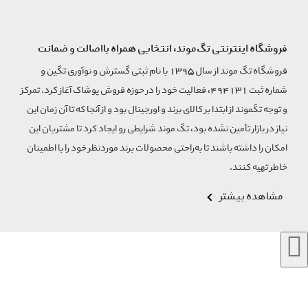
فروشگاه اینترنتی تگ‌موند، انتخابی همراه بااصالت و ضمانت
فروشگاه تگ موند از سال 1395 با نام ثبتی گسترش و نوآوری تگین و
شماره ثبت 494131، فعالیت خود را در حوزه فروش پوشاک آغاز کرد. تمرکز
و توجه تگموند از ابتدا بر کالای برند و اورجینال بود و از آنجا که تا آن زمان این
نیاز در بازار تأمین نشده بود، تگ موند شرایطی رو ایجاد کرد تا مشتریان این
امکان را داشته باشند تا به‌راحتی محصولات برند مورد‌نظر خود را با اطمینان
خاطر تهیه کنند.
مشاهده بیشتر