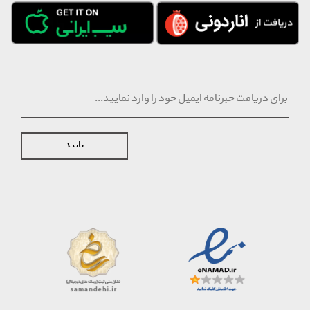
تایید