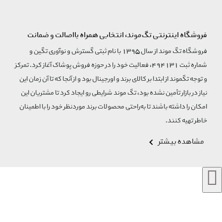
فروشگاه اینترنتی تگ‌موند، انتخابی همراه بااصالت و ضمانت
فروشگاه تگ موند از سال 1395 با نام ثبتی گسترش و نوآوری تگین و
شماره ثبت 494131، فعالیت خود را در حوزه فروش پوشاک آغاز کرد. تمرکز
و توجه تگموند از ابتدا بر کالای برند و اورجینال بود و از آنجا که تا آن زمان این
نیاز در بازار تأمین نشده بود، تگ موند شرایطی رو ایجاد کرد تا مشتریان این
امکان را داشته باشند تا به‌راحتی محصولات برند مورد‌نظر خود را با اطمینان
خاطر تهیه کنند.
مشاهده بیشتر