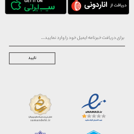
تایید