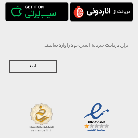
تایید