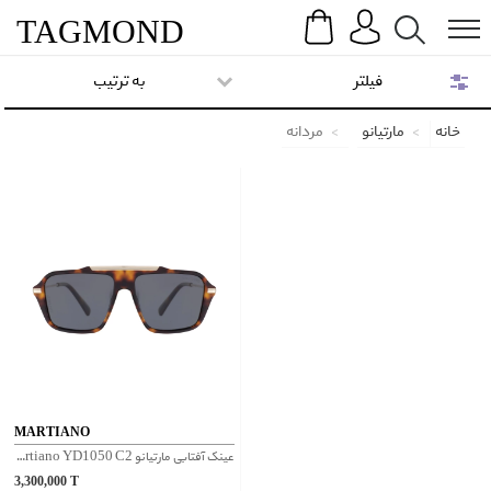
Search
Menu
TAG
MOND
فیلتر
به ترتیب
خانه
مارتیانو
مردانه
MARTIANO
عینک آفتابی مارتیانو Martiano YD1050 C2
3,300,000
T