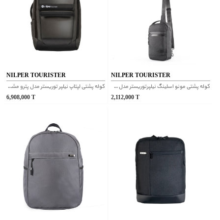
NILPER TOURISTER
NILPER TOURISTER
کوله پشتی مونو اسلینگ نیلپرتوریستر مدل ساران سایز کوچک طوسی
كوله پشتی لپتاپ نیلپر توریستر مدل پترو مشکی
6,908,000
T
2,112,000
T