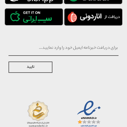
تایید