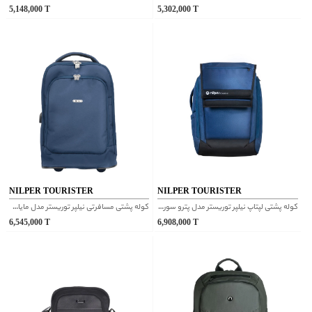
5,148,000
T
5,302,000
T
NILPER TOURISTER
NILPER TOURISTER
كوله پشتی لپتاپ نیلپر توریستر مدل پترو سورمه ای
کوله پشتی مسافرتی نیلپر توریستر مدل مایان بدون چرخ و دسته ترولی سورمه ای یک دست
6,545,000
T
6,908,000
T