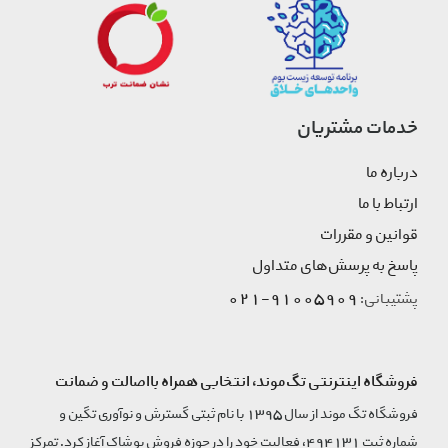
خدمات مشتریان
درباره ما
ارتباط با ما
قوانین و مقررات
پاسخ به پرسش‌های متداول
91005909-021
پشتیبانی:
فروشگاه اینترنتی تگ‌موند، انتخابی همراه بااصالت و ضمانت
فروشگاه تگ موند از سال 1395 با نام ثبتی گسترش و نوآوری تگین و
شماره ثبت 494131، فعالیت خود را در حوزه فروش پوشاک آغاز کرد. تمرکز