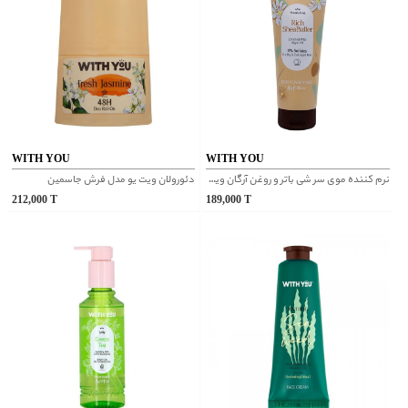
WITH YOU
WITH YOU
نرم کننده موی سر شی باتر و روغن آرگان ویت یو
دئورولان ویت یو مدل فرش جاسمین
212,000
T
189,000
T