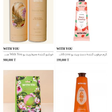
WITH YOU
WITH YOU
کرم مرطوب کننده دست ویت یو With you مدل رزهیپ
خوشبو کننده محیط ویت یو With You مدل Oriental Souq
980,000
T
199,000
T