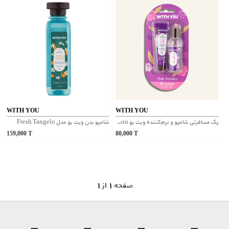
WITH YOU
WITH YOU
پک مسافرتی شامپو و نرم‌کننده ویت یو With You مدل Pink Peonies
شامپو بدن ویت یو مدل Fresh Tangelo
159,000
T
80,000
T
1 صفحه 1 از