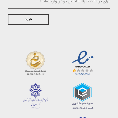
تایید