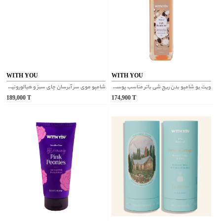
WITH YOU
WITH YOU
ویت یو شامپو بدن ریچ شی باتر مناسب پوست های خشک تا خیلی خشک 250میل
شامپو موی سر آبرسان چای سبز و هیالورونیک اسید ویت یو
189,000
T
174,900
T