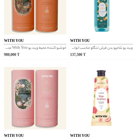
WITH YOU
WITH YOU
ویت یو شامپو بدن فرش تنگلو مناسب انواع پوست 250میل
خوشبو کننده محیط ویت یو With You مدل Warm Night
980,000
T
137,500
T
WITH YOU
WITH YOU