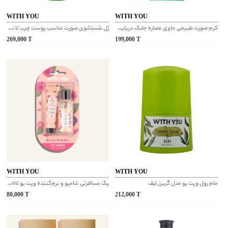
WITH YOU
WITH YOU
کرم صورت طبیعی حاوی عصاره جلبک دریایی و روغن تامانو ویت یو
ژل شستشوی صورت مناسب پوست چرب تا نرمال ویت یو
269,000
T
199,000
T
WITH YOU
WITH YOU
مام رول ویت یو مدل گرین لیف
پک مسافرتی شامپو و نرم‌کننده ویت یو With You مدل Rosey Rosehip
80,000
T
212,000
T