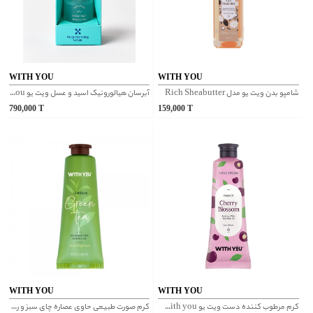
WITH YOU
WITH YOU
شامپو بدن ویت یو مدل Rich Sheabutter
آبرسان هیالورونیک اسید و عسل ویت یو With You
790,000
T
159,000
T
WITH YOU
WITH YOU
کرم مرطوب کننده دست ویت یو With you مدل گیلاس
کرم صورت طبیعی حاوی عصاره چای سبز و روغن مورینگا ویت یو