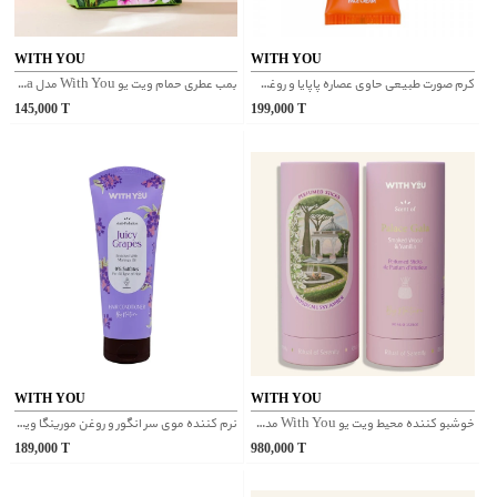
WITH YOU
WITH YOU
کرم صورت طبیعی حاوی عصاره پاپایا و روغن بائوباب ویت یو
بمب عطری حمام ویت یو With You مدل Petal Fiesta
145,000
T
199,000
T
WITH YOU
WITH YOU
خوشبو کننده محیط ویت یو With You مدل Palace Gala
نرم کننده موی سر انگور و روغن مورینگا ویت یو
189,000
T
980,000
T