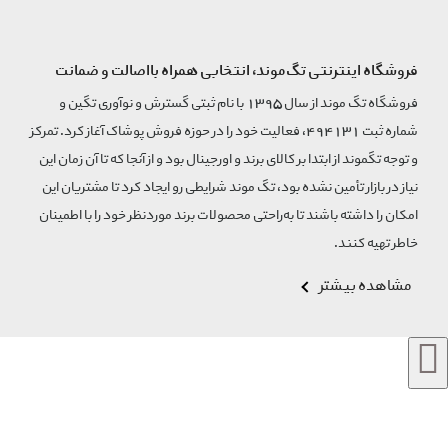
فروشگاه اینترنتی تگ‌موند، انتخابی همراه بااصالت و ضمانت
فروشگاه تگ موند از سال 1395 با نام ثبتی گسترش و نوآوری تگین و
شماره ثبت 494131، فعالیت خود را در حوزه فروش پوشاک آغاز کرد. تمرکز
و توجه تگموند از ابتدا بر کالای برند و اورجینال بود و از آنجا که تا آن زمان این
نیاز در بازار تأمین نشده بود، تگ موند شرایطی رو ایجاد کرد تا مشتریان این
امکان را داشته باشند تا به‌راحتی محصولات برند مورد‌نظر خود را با اطمینان
خاطر تهیه کنند.
مشاهده بیشتر