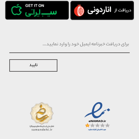
تایید