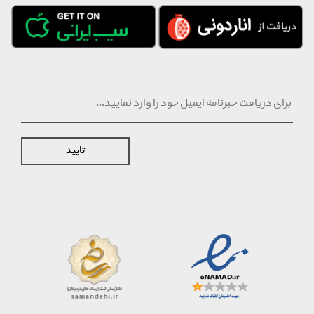
تایید