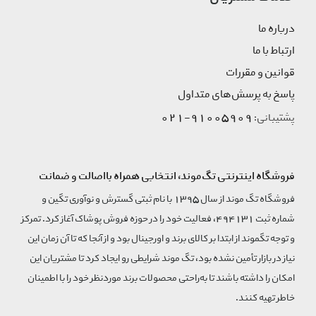
درباره ما
ارتباط با ما
قوانین و مقررات
پاسخ به پرسش‌های متداول
91005909-021
پشتیبانی:
فروشگاه اینترنتی تگ‌موند، انتخابی همراه بااصالت و ضمانت
فروشگاه تگ موند از سال 1395 با نام ثبتی گسترش و نوآوری تگین و
شماره ثبت 494131، فعالیت خود را در حوزه فروش پوشاک آغاز کرد. تمرکز
و توجه تگموند از ابتدا بر کالای برند و اورجینال بود و از آنجا که تا آن زمان این
نیاز در بازار تأمین نشده بود، تگ موند شرایطی رو ایجاد کرد تا مشتریان این
امکان را داشته باشند تا به‌راحتی محصولات برند مورد‌نظر خود را با اطمینان
خاطر تهیه کنند.