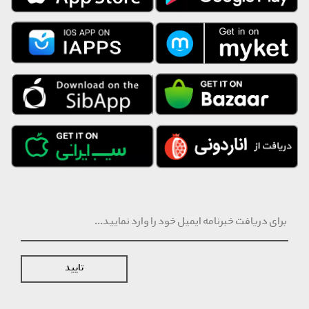
تایید