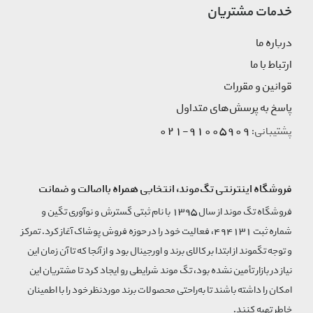
خدمات مشتریان
درباره ما
ارتباط با ما
قوانین و مقررات
پاسخ به پرسش‌های متداول
91005909-021
پشتیبانی:
فروشگاه اینترنتی تگ‌موند، انتخابی همراه بااصالت و ضمانت
فروشگاه تگ موند از سال 1395 با نام ثبتی گسترش و نوآوری تگین و
شماره ثبت 494131، فعالیت خود را در حوزه فروش پوشاک آغاز کرد. تمرکز
و توجه تگموند از ابتدا بر کالای برند و اورجینال بود و از آنجا که تا آن زمان این
نیاز در بازار تأمین نشده بود، تگ موند شرایطی رو ایجاد کرد تا مشتریان این
امکان را داشته باشند تا به‌راحتی محصولات برند مورد‌نظر خود را با اطمینان
خاطر تهیه کنند.