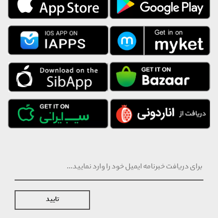
تایید