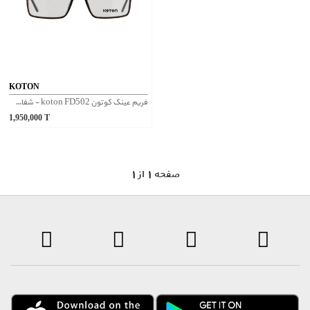
KOTON
فریم عینک کوتون koton FD502 - شفاف قهوه ای
1,950,000
T
1 صفحه 1 از