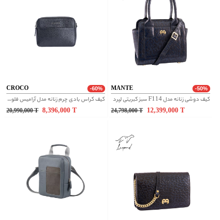
CROCO
MANTE
-60%
-50%
کیف دوشی زنانه مدل F114 سبز کبریتی لِپرد
کیف کراس بادی چرم زنانه مدل آرامیس فلوتر - مشکی
8,396,000
T
12,399,000
T
20,990,000
T
24,798,000
T