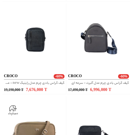
CROCO
CROCO
-60%
-60%
کیف کراس بادی چرم مدل آلبرت - سرمه ای
کیف کراس بادی چرم مدل راینیک new - مشکی
7,676,000
T
6,996,000
T
19,190,000
T
17,490,000
T