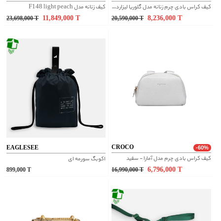
کیف کراس بادی چرم زنانه مدل گلوریا لیزارد - کرم
کیف زنانه مدل F148 light peach
11,849,000
T
8,236,000
T
23,698,000
T
20,590,000
T
CROCO
EAGLESEE
-60%
کیف کراس بادی چرم مدل آمارا - سفید
اکوبگ سورمه ای
6,796,000
T
899,000
T
16,990,000
T