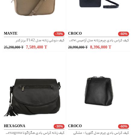
MANTE
CROCO
-70%
-60%
کیف کراس بادی چرم زنانه مدل آرامیس new - مشکی
کیف دوشی زنانه مدل F142 برنز کدر
7,589,400
T
8,396,000
T
25,298,000
T
20,990,000
T
HEXAGONA
CROCO
-30%
-60%
کیف کراس بادی چرم مدل گلوریا - مشکی
کیف زنانه کراس بادی هگزاگونا Hexagona کد 415495