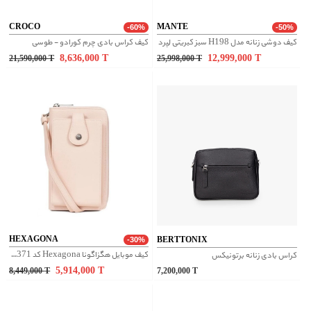
CROCO
MANTE
-60%
-50%
کیف دوشی زنانه مدل H198 سبز کبریتی لِپرد
کیف کراس بادی چرم کورادو - طوسی
8,636,000
T
12,999,000
T
21,590,000
T
25,998,000
T
HEXAGONA
BERTTONIX
-30%
کیف موبایل هگزاگونا Hexagona کد 558371
کراس بادی زنانه برتونیکس
5,914,000
T
8,449,000
T
7,200,000
T