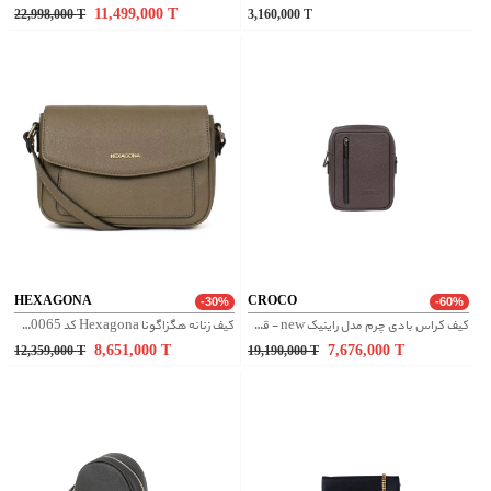
11,499,000
T
22,998,000
T
3,160,000
T
HEXAGONA
CROCO
-30%
-60%
کیف کراس بادی چرم مدل راینیک new - قهوه ای
کیف زنانه هگزاگونا Hexagona کد 5620065
8,651,000
T
7,676,000
T
12,359,000
T
19,190,000
T