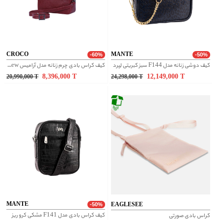
CROCO
MANTE
-60%
-50%
کیف دوشی زنانه مدل F144 سبز کبریتی لِپرد
کیف کراس بادی چرم زنانه مدل آرامیس new - زرشکی
8,396,000
T
12,149,000
T
20,990,000
T
24,298,000
T
MANTE
EAGLESEE
-50%
کیف کراس بادی مدل F141 مشکی کرو ریز
کراس بادی صورتی