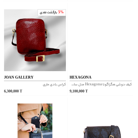
5%
بازگشت نقدی
JOAN GALLERY
HEXAGONA
کیف دوشی هگزاگونا Hexagona مدل سافت استودیو کد 229867
کراس بادی ماری
6,300,000
T
9,100,000
T