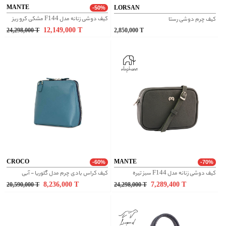
MANTE
LORSAN
-50%
کیف دوشی زنانه مدل F144 مشکی کرو ریز
کیف چرم دوشی رستا
12,149,000
T
24,298,000
T
2,850,000
T
CROCO
MANTE
-60%
-70%
کیف دوشی زنانه مدل F144 سبز تیره
کیف کراس بادی چرم مدل گلوریا - آبی
8,236,000
T
7,289,400
T
20,590,000
T
24,298,000
T