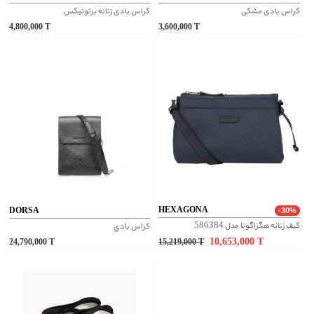
کراس بادی مشکی
کراس بادی زنانه برتونیکس
4,800,000
T
3,600,000
T
HEXAGONA
DORSA
-30%
کیف زنانه هگزاگونا مدل 586384
کراس بادي
10,653,000
T
24,790,000
T
15,219,000
T