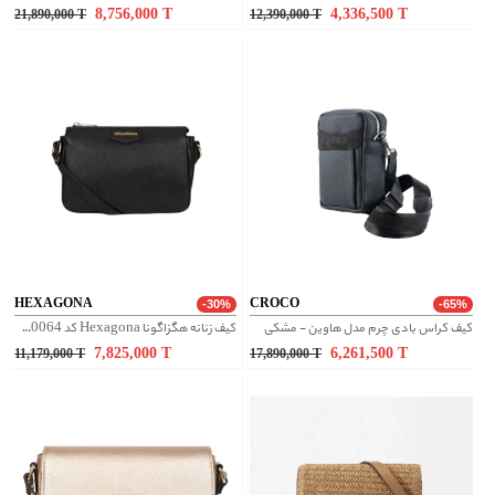
8,756,000
T
4,336,500
T
21,890,000
T
12,390,000
T
HEXAGONA
CROCO
-30%
-65%
کیف کراس بادی چرم مدل هاوین - مشکی
کیف زنانه هگزاگونا Hexagona کد 5620064
7,825,000
T
6,261,500
T
11,179,000
T
17,890,000
T