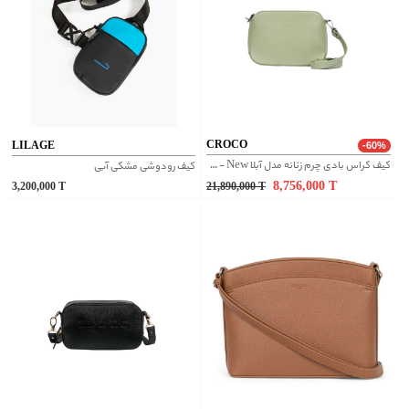
CROCO
LILAGE
-60%
کیف کراس بادی چرم زنانه مدل آبلا New - سبز مغز پسته ای
کیف رودوشی مشکی آبی
8,756,000
T
3,200,000
T
21,890,000
T