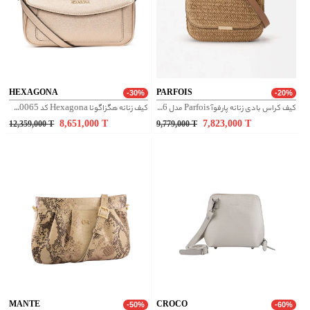
HEXAGONA
PARFOIS
-30%
-20%
کیف کراس بادی زنانه پارفوآ Parfois مدل 221776
کیف زنانه هگزاگونا Hexagona کد 5620065
8,651,000
T
7,823,000
T
12,359,000
T
9,779,000
T
MANTE
CROCO
-50%
-60%