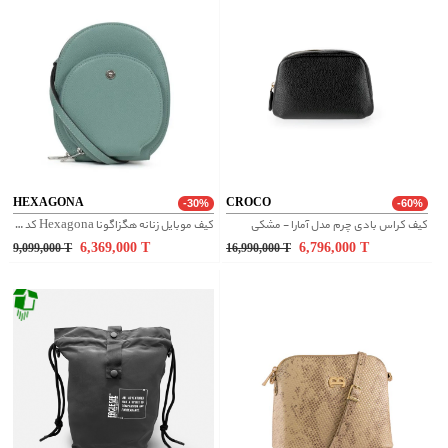
HEXAGONA
CROCO
-30%
-60%
کیف کراس بادی چرم مدل آمارا - مشکی
کیف موبایل زنانه هگزاگونا Hexagona کد 558373
6,369,000
T
6,796,000
T
9,099,000
T
16,990,000
T