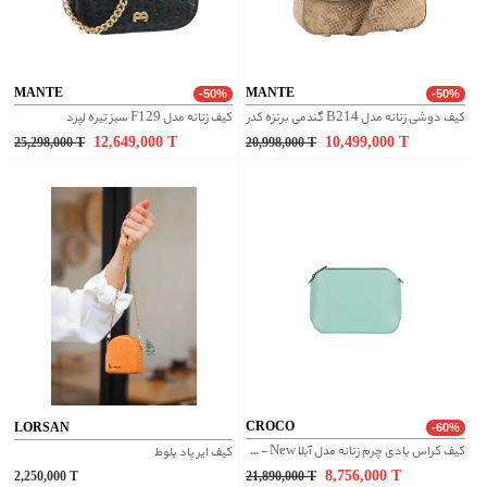
MANTE
MANTE
-50%
-50%
کیف دوشی زنانه مدل B214 گندمی برنزه کدر
کیف زنانه مدل F129 سبز تیره لِپرد
12,649,000
T
10,499,000
T
25,298,000
T
20,998,000
T
CROCO
LORSAN
-60%
کیف کراس بادی چرم زنانه مدل آبلا New - سبز روشن
کیف ایر پاد بلوط
8,756,000
T
2,250,000
T
21,890,000
T