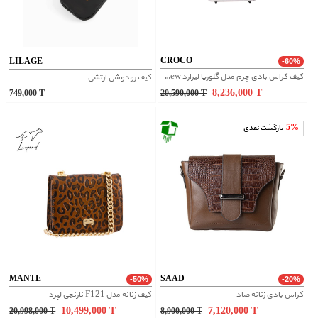
CROCO
LILAGE
-60%
کیف کراس بادی چرم مدل گلوریا لیزارد new - کرم
کیف رودوشی ارتشی
8,236,000
T
749,000
T
20,590,000
T
5%
بازگشت نقدی
MANTE
SAAD
-50%
-20%
کراس بادی زنانه صاد
کیف زنانه مدل F121 نارنجی لِپرد
10,499,000
T
7,120,000
T
20,998,000
T
8,900,000
T