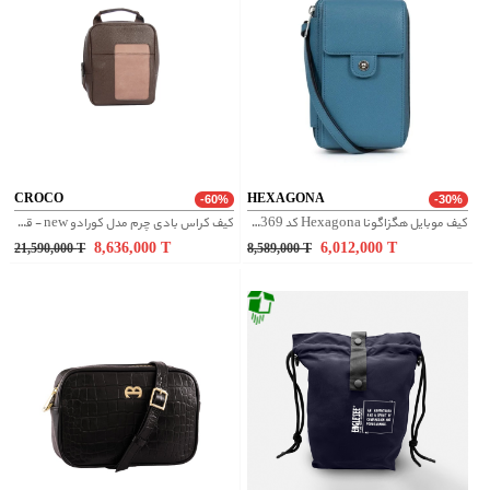
CROCO
HEXAGONA
-60%
-30%
کیف موبایل هگزاگونا Hexagona کد 558369
کیف کراس بادی چرم مدل کورادو new - قهوه ای
8,636,000
T
6,012,000
T
21,590,000
T
8,589,000
T