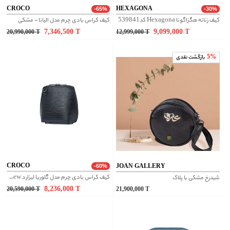
CROCO
HEXAGONA
-65%
-30%
کیف زنانه هگزاگونا Hexagona کد539841
کیف کراس بادی چرم مدل الیانا - مشکی
7,346,500
T
9,099,000
T
20,990,000
T
12,999,000
T
5%
بازگشت نقدی
CROCO
JOAN GALLERY
-60%
کیف کراس بادی چرم مدل گلوریا لیزارد new - مشکی
شیدرخ مشکی با پلاک
8,236,000
T
20,590,000
T
21,900,000
T