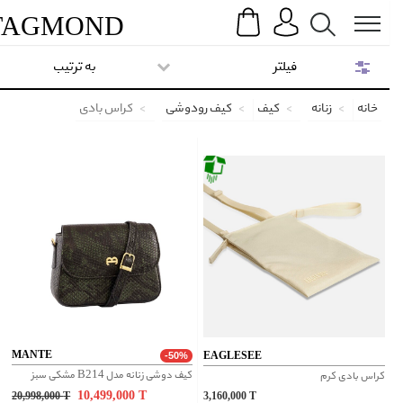
Search
Menu
TAG
MOND
فیلتر
به ترتیب
خانه
زنانه
کیف
کیف رودوشی
کراس بادی
MANTE
EAGLESEE
-50%
کیف دوشی زنانه مدل B214 مشکی سبز
کراس بادی کرم
10,499,000
T
20,998,000
T
3,160,000
T