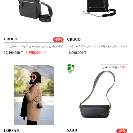
CROCO
CROCO
-60%
کیف کراس بادی چرم مدل آلبرت - مشکی
کیف دوشی چرم زنانه مدل آدلی new - مشکی
6,996,000
T
17,490,000
T
16,990,000
T
5%
بازگشت نقدی
SAAD
LORSAN
-20%