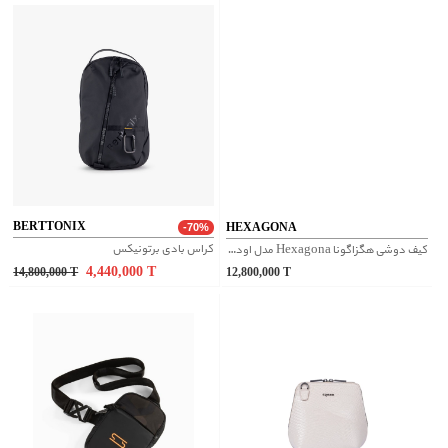
BERTTONIX
HEXAGONA
-70%
کراس بادی برتونیکس
کیف دوشی هگزاگونا Hexagona مدل اودیسه کد 489935
4,440,000
T
14,800,000
T
12,800,000
T