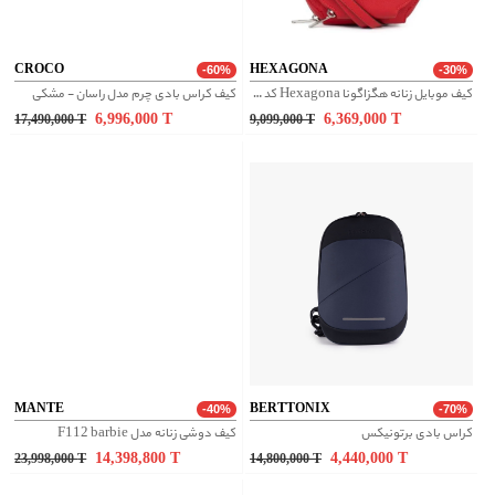
CROCO
HEXAGONA
-60%
-30%
کیف موبایل زنانه هگزاگونا Hexagona کد 558373
کیف کراس بادی چرم مدل راسان - مشکی
6,996,000
T
6,369,000
T
17,490,000
T
9,099,000
T
MANTE
BERTTONIX
-40%
-70%
کراس بادی برتونیکس
کیف دوشی زنانه مدل F112 barbie
14,398,800
T
4,440,000
T
23,998,000
T
14,800,000
T