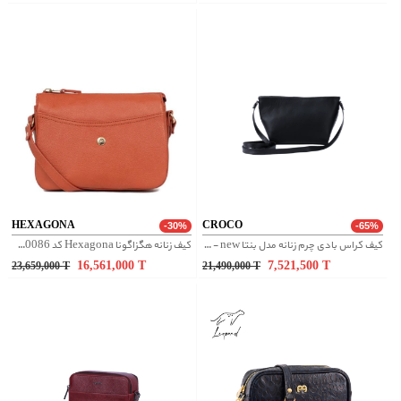
HEXAGONA
CROCO
-30%
-65%
کیف کراس بادی چرم زنانه مدل بنتا new - مشکی
کیف زنانه هگزاگونا Hexagona کد 6820086
16,561,000
T
7,521,500
T
23,659,000
T
21,490,000
T