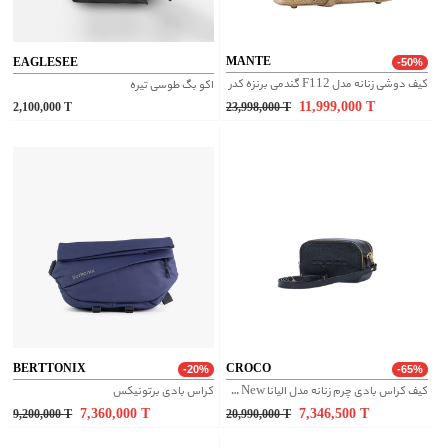
MANTE
EAGLESEE
-50%
کیف دوشی زنانه مدل F112 گندمی برنزه کدر
اکو بگ طوسی تیره
11,999,000
T
2,100,000
T
23,998,000
T
BERTTONIX
CROCO
-20%
-65%
کیف کراس بادی چرم زنانه مدل الیانا New - مشکی
کراس بادی برتونیکس
7,360,000
T
7,346,500
T
9,200,000
T
20,990,000
T