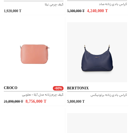
کراس بادی زنانه صاد
کیف چرمی نیلا
4,240,000
T
1,920,000
T
5,300,000
T
CROCO
BERTTONIX
-60%
کیف چرم زنانه مدل آبلا - هلویی
کراس بادی زنانه برتونیکس
8,756,000
T
21,890,000
T
5,800,000
T