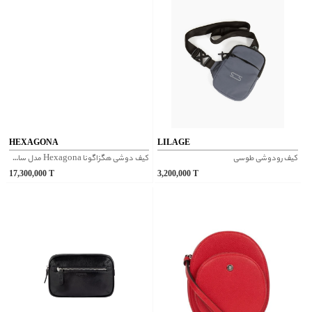
HEXAGONA
LILAGE
کیف رودوشی طوسی
کیف دوشی هگزاگونا Hexagona مدل سافت استودیو کد 229861
17,300,000
T
3,200,000
T