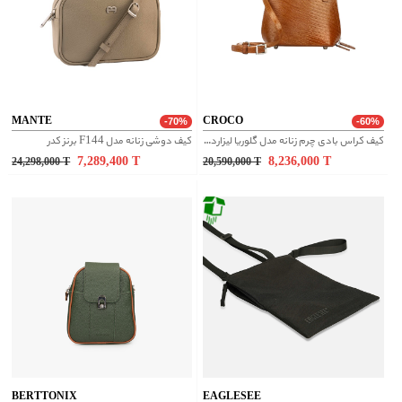
MANTE
CROCO
-70%
-60%
کیف کراس بادی چرم زنانه مدل گلوریا لیزارد - عسلی
کیف دوشی زنانه مدل F144 برنز کدر
7,289,400
T
8,236,000
T
24,298,000
T
20,590,000
T
BERTTONIX
EAGLESEE