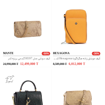
MANTE
HEXAGONA
-50%
-30%
کیف موبایل زنانه هگزاگونا Hexagona کد 558370
کیف دوشی مدل H197 گندمی برنزه کدر
12,499,000
T
6,012,000
T
24,998,000
T
8,589,000
T