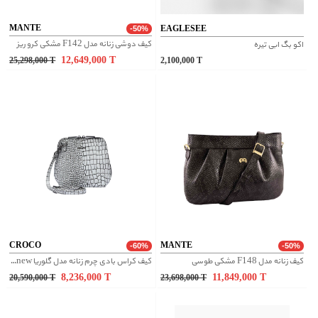
MANTE
EAGLESEE
-50%
کیف دوشی زنانه مدل F142 مشکی کرو ریز
اکو بگ ابی تیره
12,649,000
T
25,298,000
T
2,100,000
T
CROCO
MANTE
-60%
-50%
کیف زنانه مدل F148 مشکی طوسی
کیف کراس بادی چرم زنانه مدل گلوریا new - سفید
8,236,000
T
11,849,000
T
20,590,000
T
23,698,000
T