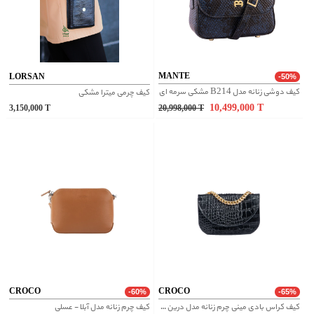
MANTE
LORSAN
-50%
کیف دوشی زنانه مدل B214 مشکی سرمه ای
کیف چرمی میترا مشکی
10,499,000
T
3,150,000
T
20,998,000
T
CROCO
CROCO
-60%
-65%
کیف کراس بادی مینی چرم زنانه مدل درین new - مشکی
کیف چرم زنانه مدل آبلا - عسلی