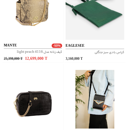
MANTE
EAGLESEE
-50%
کیف زنانه مدل 4116 light peach
کراس بادی سبز جنگلی
12,699,000
T
25,398,000
T
3,160,000
T