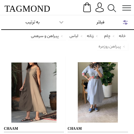
Search
Menu
TAG
MOND
فیلتر
به ترتیب
خانه
چام
زنانه
لباس
پیراهن و سرهمی
پیراهن روزمره
CHAAM
CHAAM