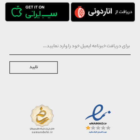
تایید