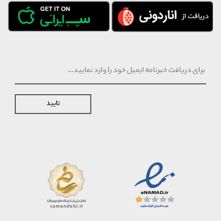
تایید