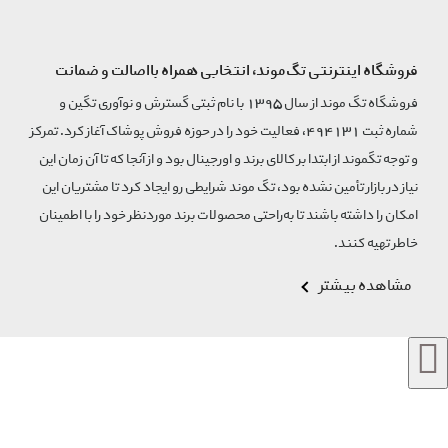
فروشگاه اینترنتی تگ‌موند، انتخابی همراه بااصالت و ضمانت
فروشگاه تگ موند از سال 1395 با نام ثبتی گسترش و نوآوری تگین و
شماره ثبت 494131، فعالیت خود را در حوزه فروش پوشاک آغاز کرد. تمرکز
و توجه تگموند از ابتدا بر کالای برند و اورجینال بود و از آنجا که تا آن زمان این
نیاز در بازار تأمین نشده بود، تگ موند شرایطی رو ایجاد کرد تا مشتریان این
امکان را داشته باشند تا به‌راحتی محصولات برند مورد‌نظر خود را با اطمینان
خاطر تهیه کنند.
مشاهده بیشتر