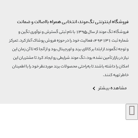
فروشگاه اینترنتی تگ‌موند، انتخابی همراه بااصالت و ضمانت
فروشگاه تگ موند از سال 1395 با نام ثبتی گسترش و نوآوری تگین و
شماره ثبت 494131، فعالیت خود را در حوزه فروش پوشاک آغاز کرد. تمرکز
و توجه تگموند از ابتدا بر کالای برند و اورجینال بود و از آنجا که تا آن زمان این
نیاز در بازار تأمین نشده بود، تگ موند شرایطی رو ایجاد کرد تا مشتریان این
امکان را داشته باشند تا به‌راحتی محصولات برند مورد‌نظر خود را با اطمینان
خاطر تهیه کنند.
مشاهده بیشتر