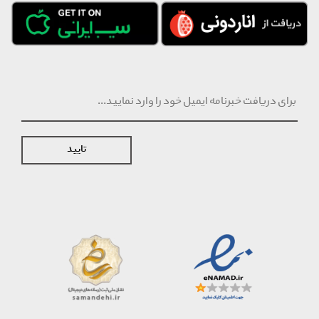
تایید