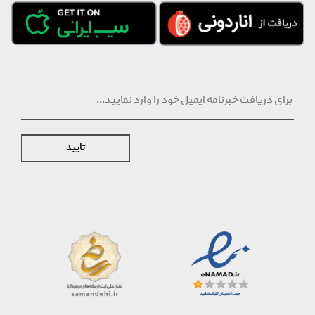
تایید