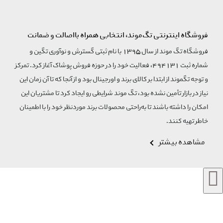
فروشگاه اینترنتی تگ‌موند، انتخابی همراه بااصالت و ضمانت
فروشگاه تگ موند از سال 1395 با نام ثبتی گسترش و نوآوری تگین و
شماره ثبت 494131، فعالیت خود را در حوزه فروش پوشاک آغاز کرد. تمرکز
و توجه تگموند از ابتدا بر کالای برند و اورجینال بود و از آنجا که تا آن زمان این
نیاز در بازار تأمین نشده بود، تگ موند شرایطی رو ایجاد کرد تا مشتریان این
امکان را داشته باشند تا به‌راحتی محصولات برند مورد‌نظر خود را با اطمینان
خاطر تهیه کنند.
مشاهده بیشتر