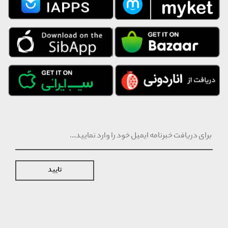
تایید