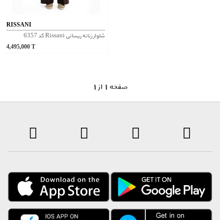
RISSANI
شلوار زنانه ریسانی Rissani کد 6357
4,495,000
T
1 صفحه 1 از