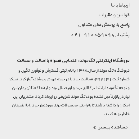
ارتباط با ما
قوانین و مقررات
پاسخ به پرسش‌های متداول
91005909-021
پشتیبانی:
فروشگاه اینترنتی تگ‌موند، انتخابی همراه بااصالت و ضمانت
فروشگاه تگ موند از سال 1395 با نام ثبتی گسترش و نوآوری تگین و
شماره ثبت 494131، فعالیت خود را در حوزه فروش پوشاک آغاز کرد. تمرکز
و توجه تگموند از ابتدا بر کالای برند و اورجینال بود و از آنجا که تا آن زمان این
نیاز در بازار تأمین نشده بود، تگ موند شرایطی رو ایجاد کرد تا مشتریان این
امکان را داشته باشند تا به‌راحتی محصولات برند مورد‌نظر خود را با اطمینان
خاطر تهیه کنند.
مشاهده بیشتر