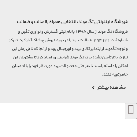
فروشگاه اینترنتی تگ‌موند، انتخابی همراه بااصالت و ضمانت
فروشگاه تگ موند از سال 1395 با نام ثبتی گسترش و نوآوری تگین و
شماره ثبت 494131، فعالیت خود را در حوزه فروش پوشاک آغاز کرد. تمرکز
و توجه تگموند از ابتدا بر کالای برند و اورجینال بود و از آنجا که تا آن زمان این
نیاز در بازار تأمین نشده بود، تگ موند شرایطی رو ایجاد کرد تا مشتریان این
امکان را داشته باشند تا به‌راحتی محصولات برند مورد‌نظر خود را با اطمینان
خاطر تهیه کنند.
مشاهده بیشتر