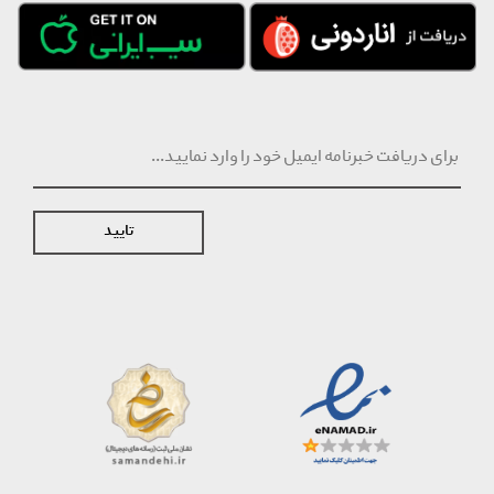
تایید