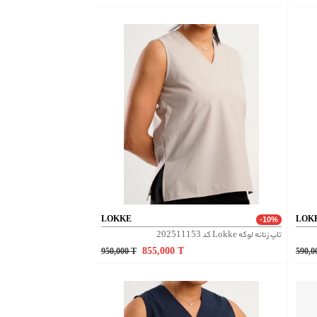
LOKKE
LOK
-10%
تاپ زنانه لوکه Lokke کد 202511153
855,000
T
950,000
T
590,