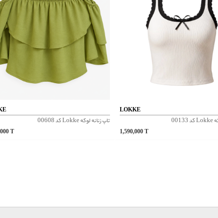
KE
LOKKE
0013
تاپ زنانه لوکه Lokke کد 00608
,000
T
1,590,000
T