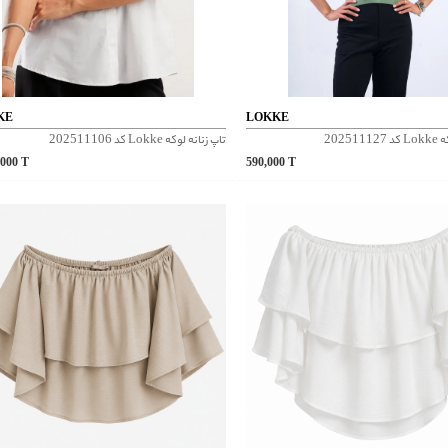
KE
LOKKE
20251
تاپ زنانه لوکه Lokke کد 202511106
,000
T
590,000
T