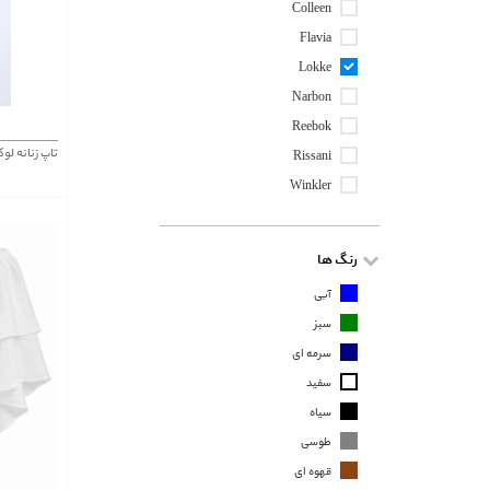
Colleen
Flavia
Lokke
Narbon
Reebok
تاپ زنانه لوکه Lokke کد 1127
Rissani
Winkler
رنگ ها
آبی
سبز
سرمه ای
سفید
سیاه
طوسی
قهوه ای