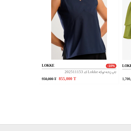
LOKKE
LOK
-10%
تاپ زنانه لوکه Lokke کد 202511153
855,000
T
950,000
T
1,700