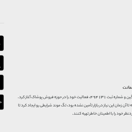
مانت
فروشگاه تگ موند از سال 1395 با نام ثبتی گسترش و نوآوری تگین و شماره ثبت 494131، فعالیت خود را در حوزه فروش پوشاک آغاز کرد.
که تا آن زمان این نیاز در بازار تأمین نشده بود، تگ موند شرایطی رو ایجاد کرد تا
‌نظر خود را با اطمینان خاطر تهیه کنند.