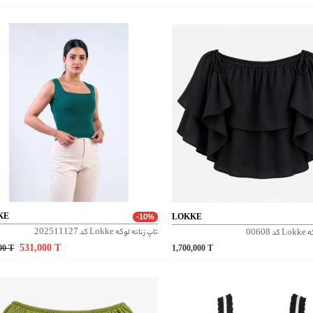
KE
LOKKE
-10%
تاپ زنانه لوکه Lokke کد 202511127
0060
531,000
T
000
T
1,700,000
T