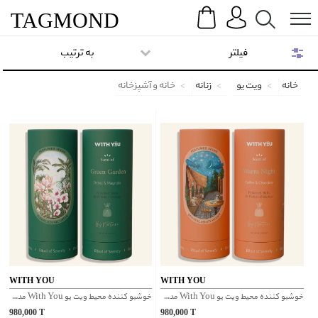
Search
Menu
TAG
MOND
فیلتر
به ترتیب
خانه
ویت یو
زنانه
خانه و آشپزخانه
WITH YOU
WITH YOU
خوشبو کننده محیط ویت یو With You مدل Warm Night
خوشبو کننده محیط ویت یو With You مدل Green Garden
980,000
T
980,000
T