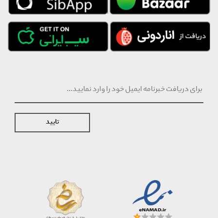
تایید