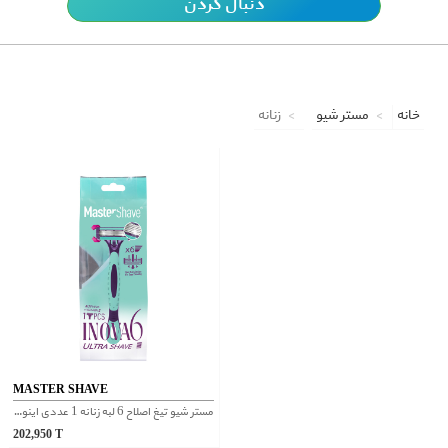
دنبال کردن
خانه
مستر شیو
زنانه
MASTER SHAVE
مستر شیو تیغ اصلاح 6 لبه زنانه 1 عددی اینووا6
202,950
T