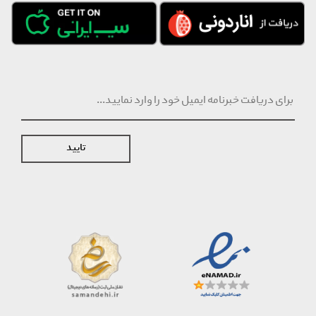
تایید