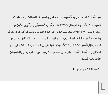
فروشگاه اینترنتی تگ‌موند، انتخابی همراه بااصالت و ضمانت
فروشگاه تگ موند از سال 1395 با نام ثبتی گسترش و نوآوری تگین و
شماره ثبت 494131، فعالیت خود را در حوزه فروش پوشاک آغاز کرد. تمرکز
و توجه تگموند از ابتدا بر کالای برند و اورجینال بود و از آنجا که تا آن زمان این
نیاز در بازار تأمین نشده بود، تگ موند شرایطی رو ایجاد کرد تا مشتریان این
امکان را داشته باشند تا به‌راحتی محصولات برند مورد‌نظر خود را با اطمینان
خاطر تهیه کنند.
مشاهده بیشتر