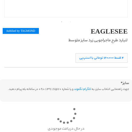
EAGLESEE
fulfilled by TAG
MOND
لنیارد طرح ماجراجویی زرد سایز متوسط
۴ قسط ١۲۰,۰۰۰ تومانی با اسنپ‌پی
سایز
*
جهت راهنمایی انتخاب سایز، به
تلگرام تگموند
و یا شماره 09013916570 در سامانه بله پیام دهید.
در حال دریافت موجودی