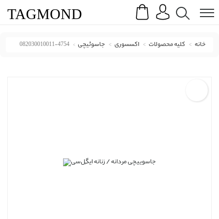
Search
Menu
TAG
MOND
خانه
کلیه محصولات
اکسسوری
جاسوئیچی
082030010011-4754
جاسوییچی ایگِل‌سی با کد 082030010011-4754 ( Medium Yellow Text Line Lanyard )