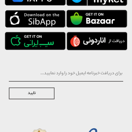
تایید