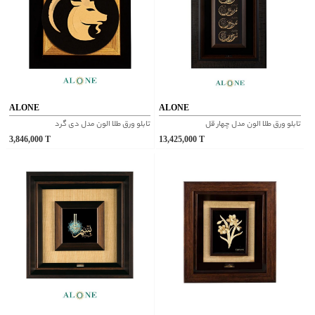
ALONE
ALONE
تابلو ورق طلا الون مدل چهار قل
تابلو ورق طلا الون مدل دی گرد
3,846,000
T
13,425,000
T