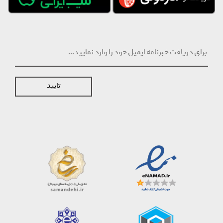
تایید