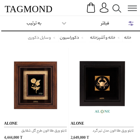
Search
Menu
TAG
MOND
فیلتر
به ترتیب
خانه
خانه و آشپزخانه
دکوراسیون
وسایل دکوری
ALONE
ALONE
تابلو ورق طلا الون مدل تیر گرد
تابلو ورق طلا الون طرح گل شقایق
4,444,000
T
2,649,000
T