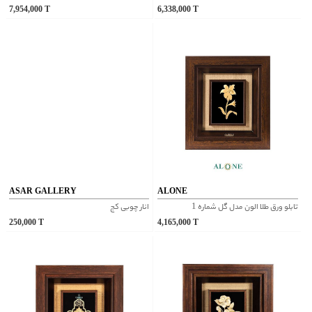
7,954,000
T
6,338,000
T
ASAR GALLERY
ALONE
تابلو ورق طلا الون مدل گل شماره 1
انار چوبی کج
250,000
T
4,165,000
T