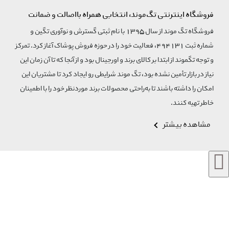
فروشگاه اینترنتی تگ‌موند، انتخابی همراه بااصالت و ضمانت
فروشگاه تگ موند از سال 1395 با نام ثبتی گسترش و نوآوری تگین و
شماره ثبت 494131، فعالیت خود را در حوزه فروش پوشاک آغاز کرد. تمرکز
و توجه تگموند از ابتدا بر کالای برند و اورجینال بود و از آنجا که تا آن زمان این
نیاز در بازار تأمین نشده بود، تگ موند شرایطی رو ایجاد کرد تا مشتریان این
امکان را داشته باشند تا به‌راحتی محصولات برند مورد‌نظر خود را با اطمینان
خاطر تهیه کنند.
مشاهده بیشتر