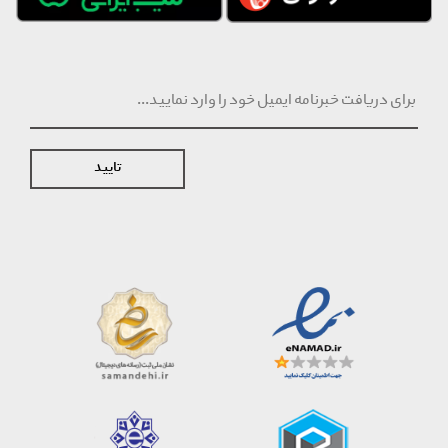
تایید