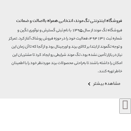
فروشگاه اینترنتی تگ‌موند، انتخابی همراه بااصالت و ضمانت
فروشگاه تگ موند از سال 1395 با نام ثبتی گسترش و نوآوری تگین و
شماره ثبت 494131، فعالیت خود را در حوزه فروش پوشاک آغاز کرد. تمرکز
و توجه تگموند از ابتدا بر کالای برند و اورجینال بود و از آنجا که تا آن زمان این
نیاز در بازار تأمین نشده بود، تگ موند شرایطی رو ایجاد کرد تا مشتریان این
امکان را داشته باشند تا به‌راحتی محصولات برند مورد‌نظر خود را با اطمینان
خاطر تهیه کنند.
مشاهده بیشتر