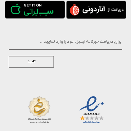
تایید