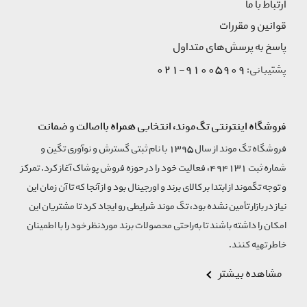
ارتباط با ما
قوانین و مقررات
پاسخ به پرسش‌های متداول
91005909-021
پشتیبانی:
فروشگاه اینترنتی تگ‌موند، انتخابی همراه بااصالت و ضمانت
فروشگاه تگ موند از سال 1395 با نام ثبتی گسترش و نوآوری تگین و
شماره ثبت 494131، فعالیت خود را در حوزه فروش پوشاک آغاز کرد. تمرکز
و توجه تگموند از ابتدا بر کالای برند و اورجینال بود و از آنجا که تا آن زمان این
نیاز در بازار تأمین نشده بود، تگ موند شرایطی رو ایجاد کرد تا مشتریان این
امکان را داشته باشند تا به‌راحتی محصولات برند مورد‌نظر خود را با اطمینان
خاطر تهیه کنند.
مشاهده بیشتر