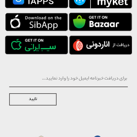
تایید