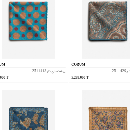
UM
CORUM
2511
پوشت طرح دار 2511413
,000
T
5,289,000
T