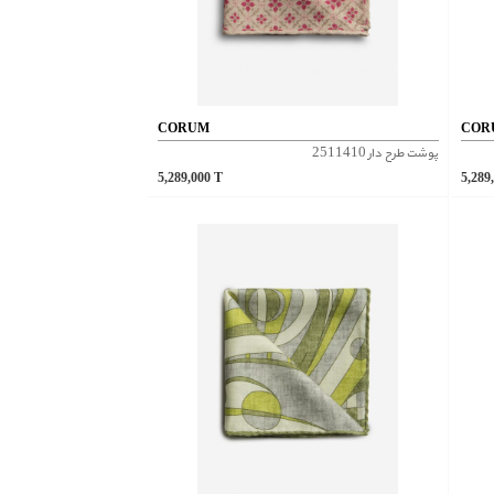
CORUM
COR
پوشت طرح دار 2511410
5,289,000
T
5,289