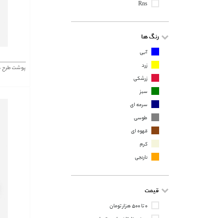
Rns
رنگ ها
آبی
زرد
پوشت طرح دار 469
زرشکی
سبز
سرمه ای
طوسی
قهوه ای
کرم
نارنجی
قیمت
۰ تا ۵۰۰ هزار تومان