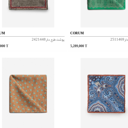
UM
CORUM
2511
پوشت طرح دار 2421448
,000
T
5,289,000
T