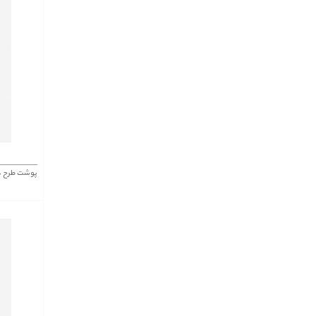
پوشت طرح دار 429