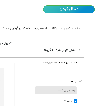
دنبال کردن
خانه
کروم
مردانه
اکسسوری
دستمال گردن و دستما
تحویل در 
دستمال جیب مردانه کروم
دستمال جیب
(65 محصول)
برندها
Corum