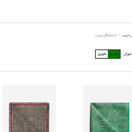
ل جیب
دستمال جیب
تهران
عادی
فوری