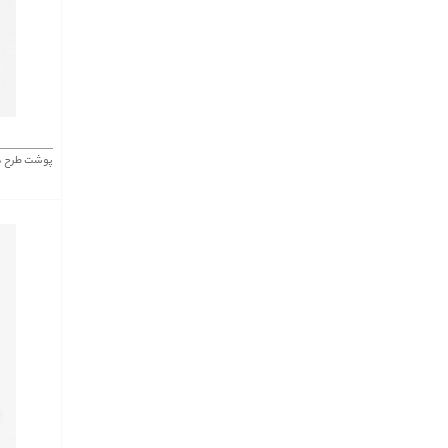
پوشت طرح دار 451