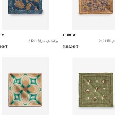
UM
CORUM
2421
پوشت طرح دار 2421458
,000
T
5,289,000
T