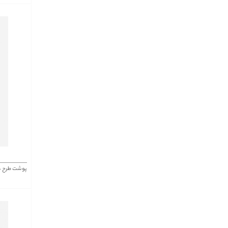
پوشت طرح دار 456