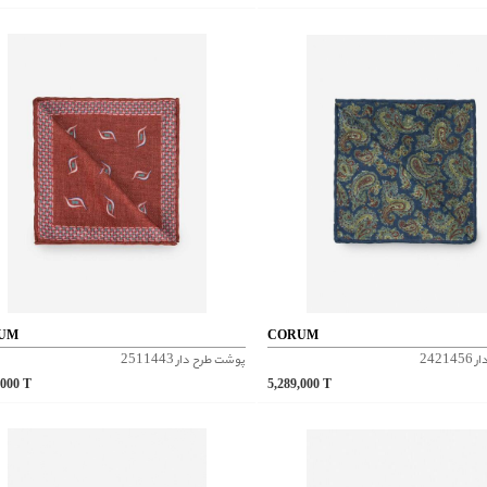
UM
CORUM
2421
پوشت طرح دار 2511443
,000
T
5,289,000
T