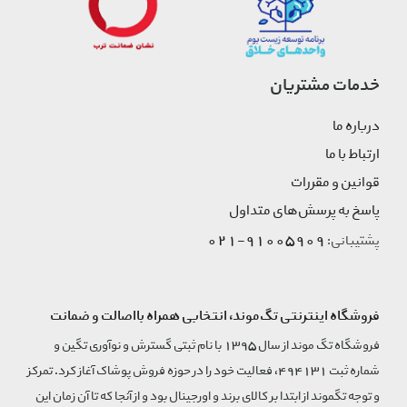
خدمات مشتریان
درباره ما
ارتباط با ما
قوانین و مقررات
پاسخ به پرسش‌های متداول
91005909-021
پشتیبانی:
فروشگاه اینترنتی تگ‌موند، انتخابی همراه بااصالت و ضمانت
فروشگاه تگ موند از سال 1395 با نام ثبتی گسترش و نوآوری تگین و
شماره ثبت 494131، فعالیت خود را در حوزه فروش پوشاک آغاز کرد. تمرکز
و توجه تگموند از ابتدا بر کالای برند و اورجینال بود و از آنجا که تا آن زمان این