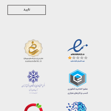
تایید