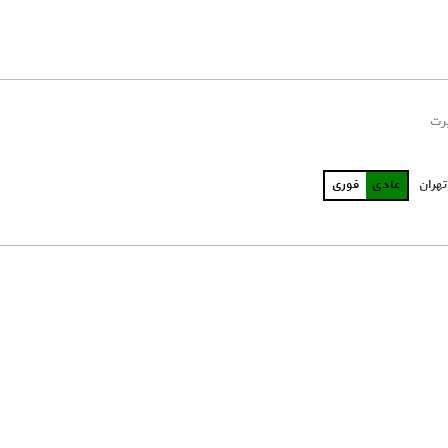
رت
تهران
عادی
فوری