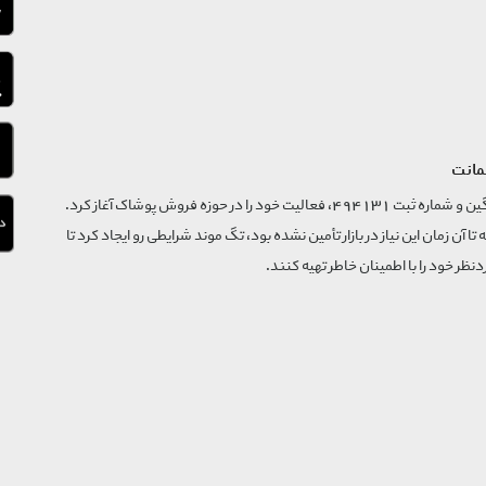
مانت
فروشگاه تگ موند از سال 1395 با نام ثبتی گسترش و نوآوری تگین و شماره ثبت 494131، فعالیت خود را در حوزه فروش پوشاک آغاز کرد.
که تا آن زمان این نیاز در بازار تأمین نشده بود، تگ موند شرایطی رو ایجاد کرد تا
‌نظر خود را با اطمینان خاطر تهیه کنند.