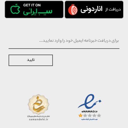
تایید