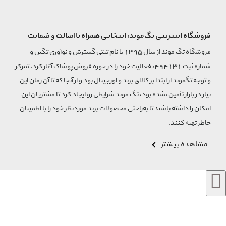
فروشگاه اینترنتی تگ‌موند، انتخابی همراه بااصالت و ضمانت
فروشگاه تگ موند از سال 1395 با نام ثبتی گسترش و نوآوری تگین و
شماره ثبت 494131، فعالیت خود را در حوزه فروش پوشاک آغاز کرد. تمرکز
و توجه تگموند از ابتدا بر کالای برند و اورجینال بود و از آنجا که تا آن زمان این
نیاز در بازار تأمین نشده بود، تگ موند شرایطی رو ایجاد کرد تا مشتریان این
امکان را داشته باشند تا به‌راحتی محصولات برند مورد‌نظر خود را با اطمینان
خاطر تهیه کنند.
مشاهده بیشتر