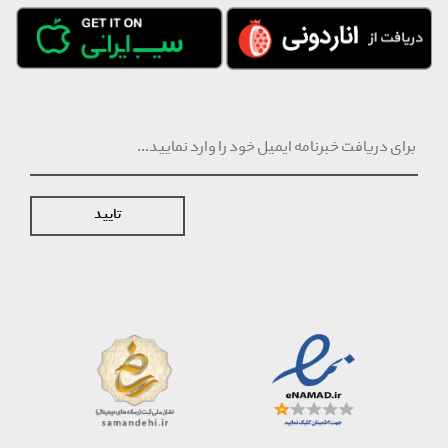
تایید