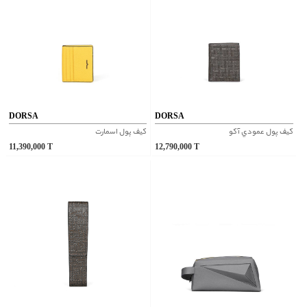
DORSA
DORSA
کيف پول عمودي آکو
کيف پول اسمارت
11,390,000
T
12,790,000
T