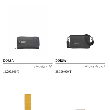
DORSA
DORSA
کراس بادي مردانه
کيف دور زيپ آکو
16,790,000
T
38,390,000
T