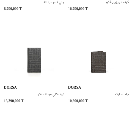
کيف دور زيپ آکو
جاي قلم مردانه
8,790,000
T
16,790,000
T
DORSA
DORSA
جلد مدارک
کيف کتي مردانه آکو
13,390,000
T
10,390,000
T