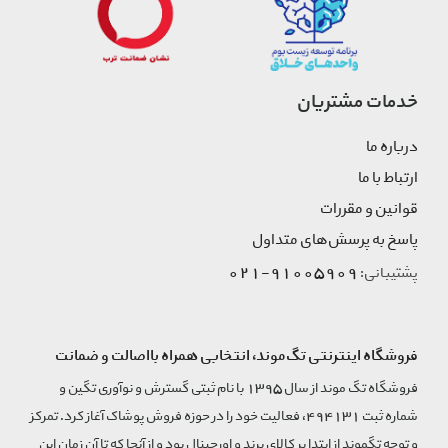
خدمات مشتریان
درباره ما
ارتباط با ما
قوانین و مقررات
پاسخ به پرسش‌های متداول
91005909-021
پشتیبانی:
فروشگاه اینترنتی تگ‌موند، انتخابی همراه بااصالت و ضمانت
فروشگاه تگ موند از سال 1395 با نام ثبتی گسترش و نوآوری تگین و
شماره ثبت 494131، فعالیت خود را در حوزه فروش پوشاک آغاز کرد. تمرکز
و توجه تگموند از ابتدا بر کالای برند و اورجینال بود و از آنجا که تا آن زمان این