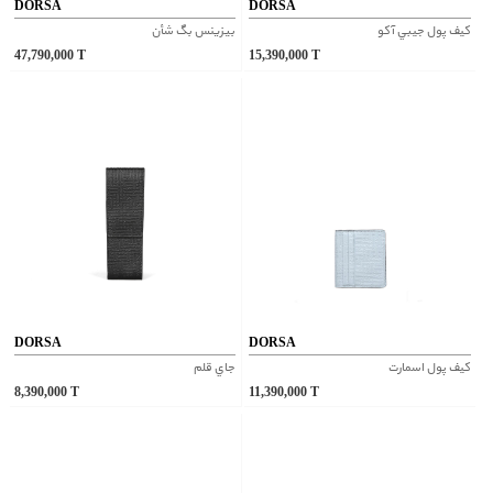
DORSA
DORSA
کيف پول جيبي آکو
بيزينس بگ شأن
47,790,000
T
15,390,000
T
DORSA
DORSA
کيف پول اسمارت
جاي قلم
8,390,000
T
11,390,000
T