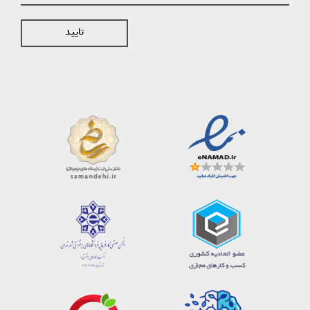
تایید