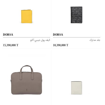
DORSA
DORSA
جلد مدارک
کيف پول جيبي آکو
15,390,000
T
10,390,000
T