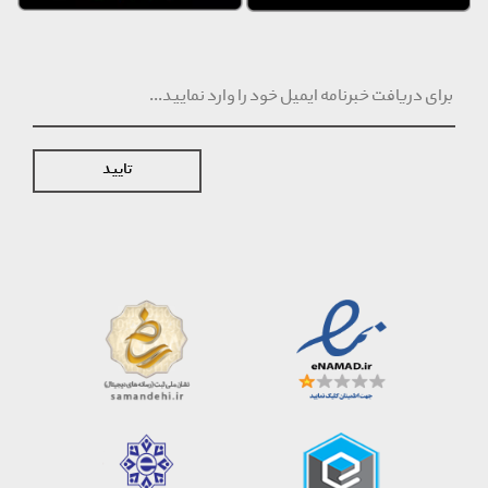
تایید