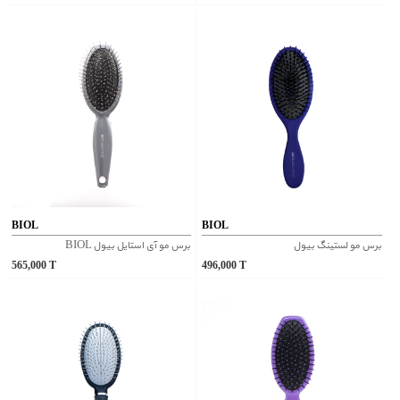
BIOL
BIOL
برس مو لستینگ بیول
برس مو آی استایل بیول BIOL
565,000
T
496,000
T