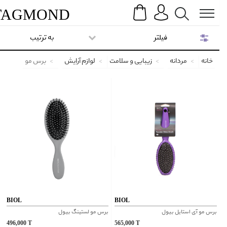
Search
Menu
TAG
MOND
فیلتر
به ترتیب
خانه
مردانه
زیبایی و سلامت
لوازم آرایش
برس مو
BIOL
BIOL
برس مو آی استایل بیول
برس مو لستینگ بیول
496,000
T
565,000
T