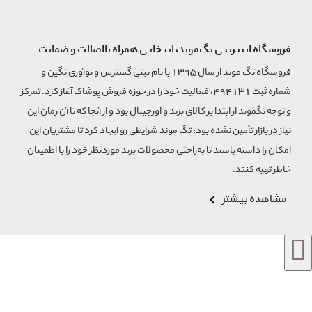
فروشگاه اینترنتی تگ‌موند، انتخابی همراه بااصالت و ضمانت
فروشگاه تگ موند از سال 1395 با نام ثبتی گسترش و نوآوری تگین و
شماره ثبت 494131، فعالیت خود را در حوزه فروش پوشاک آغاز کرد. تمرکز
و توجه تگموند از ابتدا بر کالای برند و اورجینال بود و از آنجا که تا آن زمان این
نیاز در بازار تأمین نشده بود، تگ موند شرایطی رو ایجاد کرد تا مشتریان این
امکان را داشته باشند تا به‌راحتی محصولات برند مورد‌نظر خود را با اطمینان
خاطر تهیه کنند.
مشاهده بیشتر