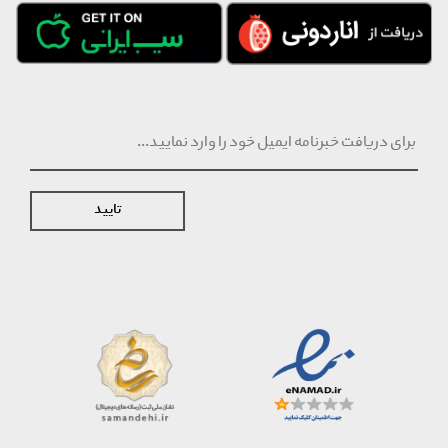
تایید