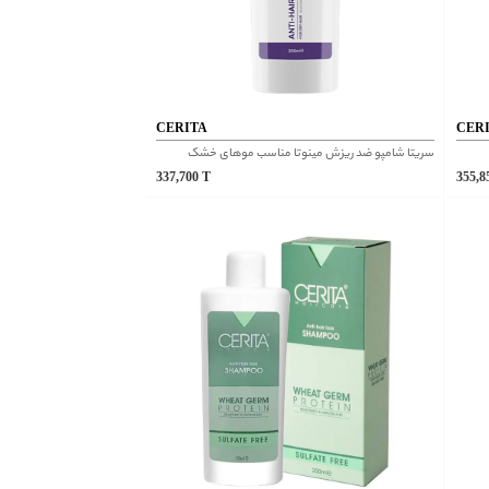
CERITA
CER
سریتا شامپو ضد ریزش مینوتا مناسب موهای خشک
337,700
T
355,