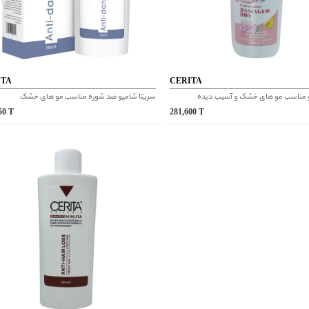
ITA
CERITA
و مناسب مو های خشک و آسیب دیده
سریتا شامپو ضد شوره مناسب مو های خشک
850
T
281,600
T