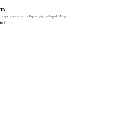
ITA
سریتا شامپو ضد ریزش مینوتا مناسب موهای چرب
900
T