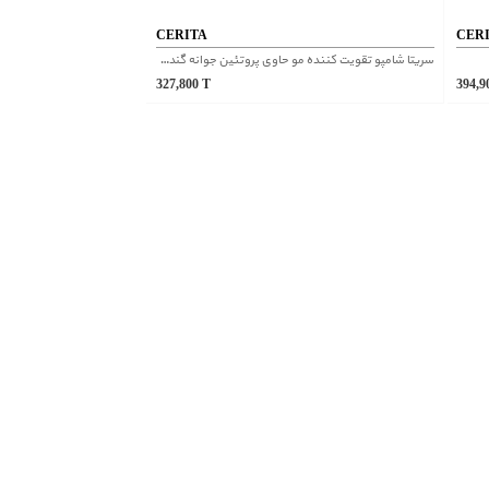
CERITA
CER
سریتا شامپو تقویت کننده مو حاوی پروتئین جوانه گندم فاقد سولفات
327,800
T
394,