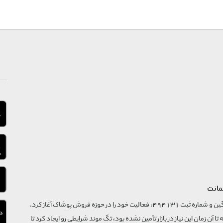
مانت
فروشگاه تگ موند از سال 1395 با نام ثبتی گسترش و نوآوری تگین و شماره ثبت 494131، فعالیت خود را در حوزه فروش پوشاک آغاز کرد.
که تا آن زمان این نیاز در بازار تأمین نشده بود، تگ موند شرایطی رو ایجاد کرد تا