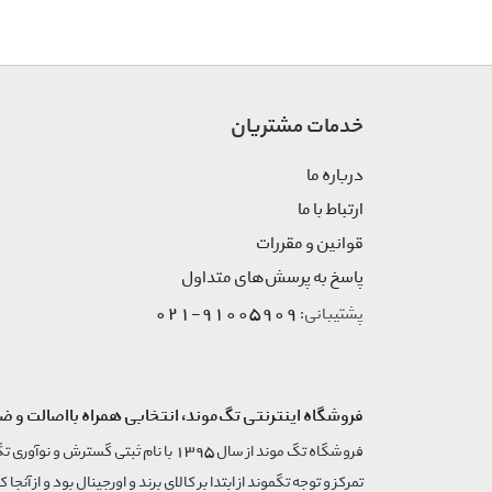
خدمات مشتریان
درباره ما
ارتباط با ما
قوانین و مقررات
پاسخ به پرسش‌های متداول
91005909-021
پشتیبانی:
فروشگاه اینترنتی تگ‌موند، انتخابی همراه بااصالت و ض
تمرکز و توجه تگموند از ابتدا بر کالای برند و اورجینال بود و از آنجا 