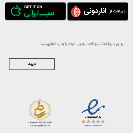
تایید