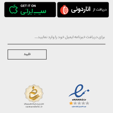
تایید