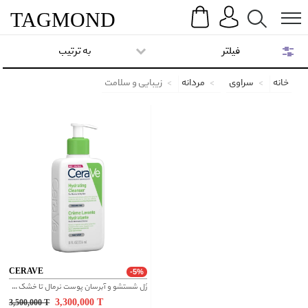
Search
Menu
TAG
MOND
فیلتر
به ترتیب
خانه
سراوی
مردانه
زیبایی و سلامت
CERAVE
-5%
ژل شستشو و آبرسان پوست نرمال تا خشک سراوی CeraVe Hydrating Cleanser
3,300,000
T
3,500,000
T