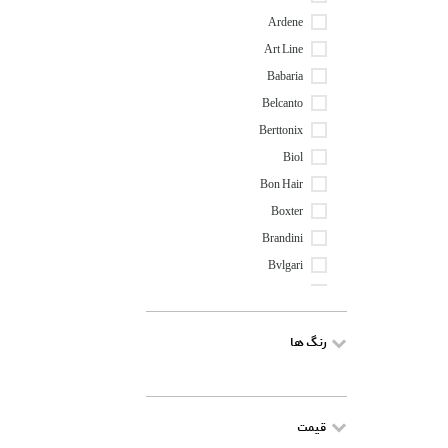
Ardene
Art Line
Babaria
Belcanto
Berttonix
Biol
Bon Hair
Boxter
Brandini
Bvlgari
By Kilian
Carneli
رنگ ها
Cerave
Cerita
Chanel
قیمت
Christian Dior