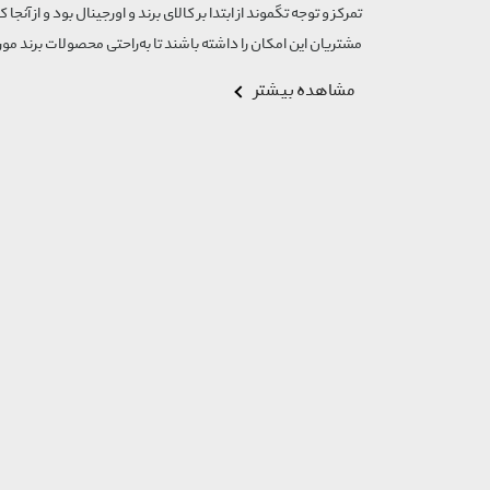
Relik
تمرکز و توجه تگموند از ابتدا بر کالای برند و اورجینال بود و از آنجا 
Replika
مشتریان این امکان را داشته باشند تا به‌راحتی محصولات برند مورد
Ropiko
مشاهده بیشتر
Schon
Seagull
Shaykeh
The Ordinary
Tiziana Terenzi
Tom Ford
Versace
Vinly Bay
With You
Xerjoff