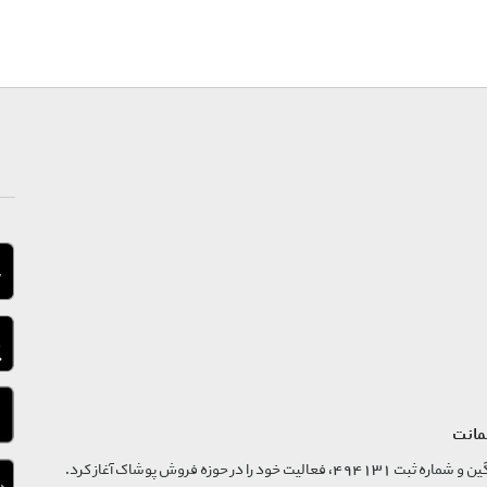
مانت
فروشگاه تگ موند از سال 1395 با نام ثبتی گسترش و نوآوری تگین و شماره ثبت 494131، فعالیت خود را در حوزه فروش پوشاک آغاز کرد.