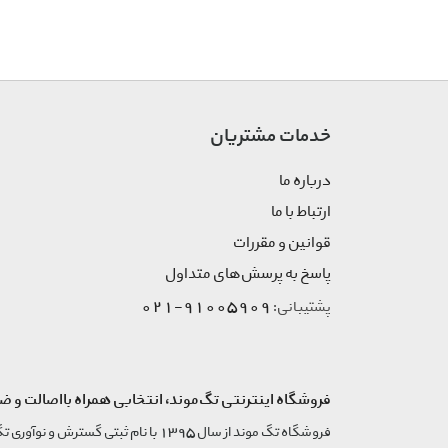
Jute
Lanocare
La Rive
Larsi Luan
Mandaliouf
خدمات مشتریان
Manizan
درباره ما
Marco Serussi
Mavala
ارتباط با ما
Mazarino
قوانین و مقررات
Mont Bromo
پاسخ به پرسش‌های متداول
Nuevo Level
91005909-021
پشتیبانی:
Orto Parisi
Paco Rabanne
Parfums De Marly
فروشگاه اینترنتی تگ‌موند، انتخابی همراه بااصالت و ض
Reebok
Rejoy