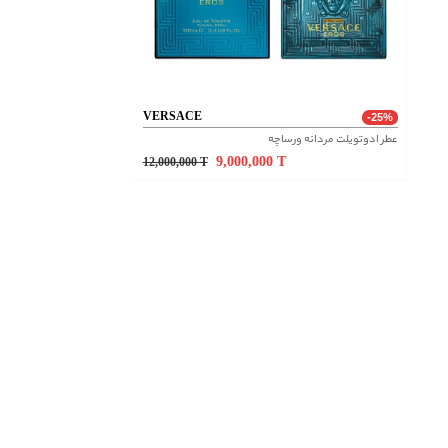
VERSACE
-25%
عطر ادوتویلت مردانه ورساچه
9,000,000
T
12,000,000
T