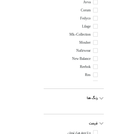
Avva
Corum
Fedyco
Lilage
Mk-Collection
Mouher
Nafirwear
New Balance
Reebok
Rns
Winterhart
Zig
رنگ ها
قیمت
۰ تا ۵۰۰ هزار تومان