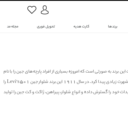
برندها
کارت هدیه
تحویل فوری
مجله مد
 برندهای جهان است که در سال 1889 تاسیس شد. شهرت این برند به صورتی است که امروزه بسیاری از افراد پارچه‌های جین را با نام
لی می‌شناسند. این برند فعالیت خود را در حیطه تولید شلوار جین شروع کرد و در مدت کوتاه شهرت زیادی پیدا کرد. در سال 1911 این برند شلوار جین Levi's 501 را
یدات خود را گسترش داده و انواع شلوار، پیراهن، ژاکت و کت جین را تولید