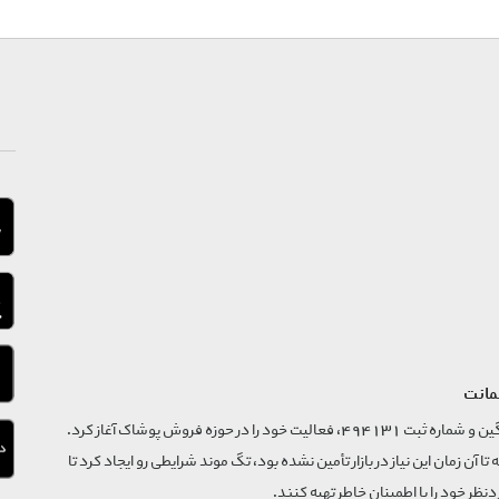
مانت
فروشگاه تگ موند از سال 1395 با نام ثبتی گسترش و نوآوری تگین و شماره ثبت 494131، فعالیت خود را در حوزه فروش پوشاک آغاز کرد.
که تا آن زمان این نیاز در بازار تأمین نشده بود، تگ موند شرایطی رو ایجاد کرد تا
‌نظر خود را با اطمینان خاطر تهیه کنند.