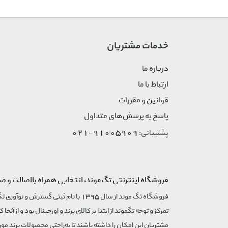
خدمات مشتریان
درباره ما
ارتباط با ما
قوانین و مقررات
پاسخ به پرسش‌های متداول
91005909-021
پشتیبانی:
فروشگاه اینترنتی تگ‌موند، انتخابی همراه بااصالت و ض
تمرکز و توجه تگموند از ابتدا بر کالای برند و اورجینال بود و از آنجا 
مشتریان این امکان را داشته باشند تا به‌راحتی محصولات برند مورد