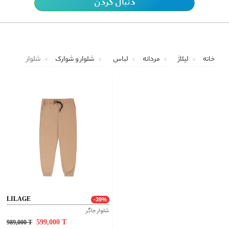
دنبال کردن
خانه
لیلاژ
مردانه
لباس
شلوار و شوارک
شلوار
LILAGE
-39%
شلوار جاگر
599,000
T
989,000
T