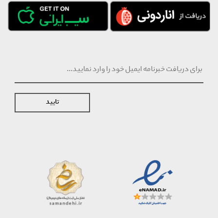
تایید