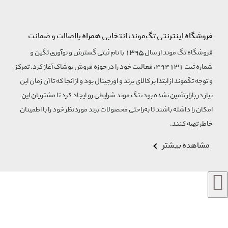
فروشگاه اینترنتی تگ‌موند، انتخابی همراه بااصالت و ضمانت
فروشگاه تگ موند از سال 1395 با نام ثبتی گسترش و نوآوری تگین و
شماره ثبت 494131، فعالیت خود را در حوزه فروش پوشاک آغاز کرد. تمرکز
و توجه تگموند از ابتدا بر کالای برند و اورجینال بود و از آنجا که تا آن زمان این
نیاز در بازار تأمین نشده بود، تگ موند شرایطی رو ایجاد کرد تا مشتریان این
امکان را داشته باشند تا به‌راحتی محصولات برند مورد‌نظر خود را با اطمینان
خاطر تهیه کنند.
مشاهده بیشتر