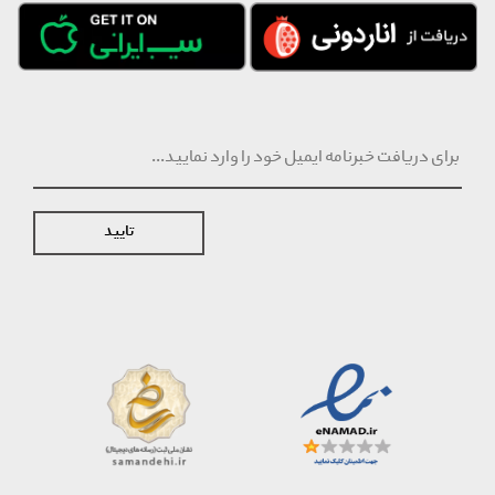
تایید