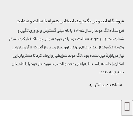
فروشگاه اینترنتی تگ‌موند، انتخابی همراه بااصالت و ضمانت
فروشگاه تگ موند از سال 1395 با نام ثبتی گسترش و نوآوری تگین و
شماره ثبت 494131، فعالیت خود را در حوزه فروش پوشاک آغاز کرد. تمرکز
و توجه تگموند از ابتدا بر کالای برند و اورجینال بود و از آنجا که تا آن زمان این
نیاز در بازار تأمین نشده بود، تگ موند شرایطی رو ایجاد کرد تا مشتریان این
امکان را داشته باشند تا به‌راحتی محصولات برند مورد‌نظر خود را با اطمینان
خاطر تهیه کنند.
مشاهده بیشتر