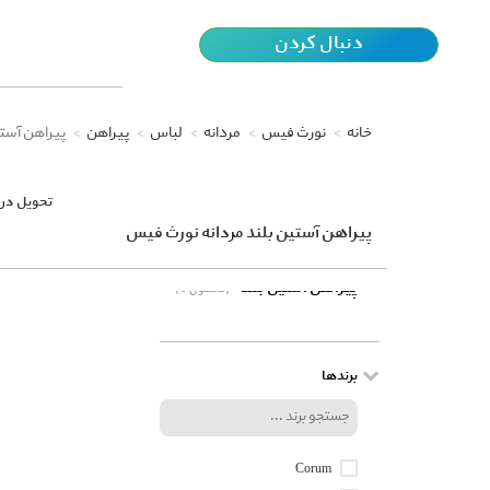
دنبال کردن
خانه
نورث فیس
مردانه
لباس
پیراهن
پیراهن آستی
تحویل در 
پیراهن آستین بلند مردانه نورث فیس
پیراهن آستین بلند
(0 محصول)
برندها
Corum