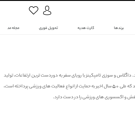
برندها
کارت هدیه
تحویل فوری
مجله مد
هنورد در سال 1966 به تولد برند نورث فیس (The North Face) انجامید. داگلاس و سوزی تامپکینز با رویای سفر به دوردست ترین ارتفاعات، تولید
انواع لباس، کفش و تجهیزات کوه و طبیعت گردی را در فروشگاهی کوچک آغاز کردند. این برند که طی 50 سال اخیر به حمایت از انواع فعالیت های ورزشی پرداخته است،
کفش و اکسسوری های ورزشی را در دست دارد.