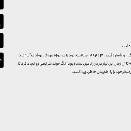
مانت
فروشگاه تگ موند از سال 1395 با نام ثبتی گسترش و نوآوری تگین و شماره ثبت 494131، فعالیت خود را در حوزه فروش پوشاک آغاز کرد.
که تا آن زمان این نیاز در بازار تأمین نشده بود، تگ موند شرایطی رو ایجاد کرد تا
‌نظر خود را با اطمینان خاطر تهیه کنند.