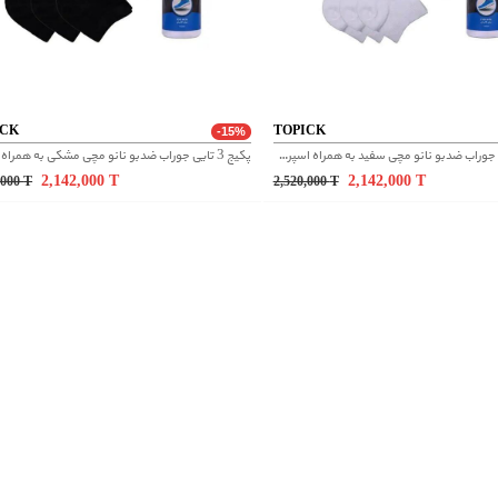
ICK
TOPICK
-15%
پکیج 3 تایی جوراب ضدبو نانو مچی سفید به همراه اسپری کفش ضد بو نانو مردانه
2,142,000
T
2,142,000
T
,000
T
2,520,000
T