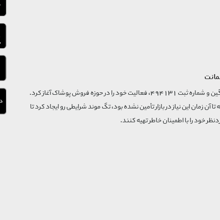
مانت
فروشگاه تگ موند از سال 1395 با نام ثبتی گسترش و نوآوری تگین و شماره ثبت 494131، فعالیت خود را در حوزه فروش پوشاک آغاز کرد.
که تا آن زمان این نیاز در بازار تأمین نشده بود، تگ موند شرایطی رو ایجاد کرد تا
‌نظر خود را با اطمینان خاطر تهیه کنند.