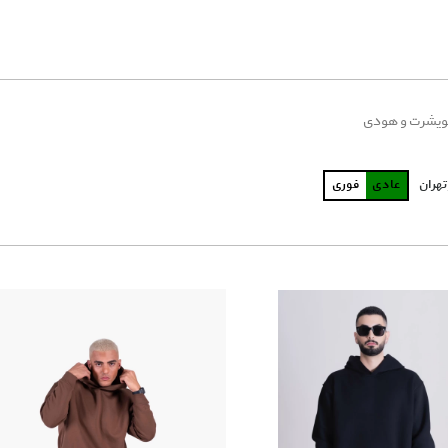
یشرت و هودی
تهران
عادی
فوری