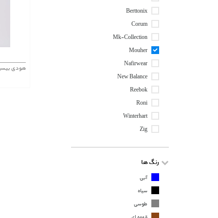
Berttonix
Corum
Mk-Collection
Mouher
Nafirwear
هودی بیسی
New Balance
Reebok
Roni
Winterhart
Zig
رنگ ها
آبی
سیاه
طوسی
قهوه ای