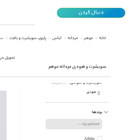
دنبال کردن
خانه
موهر
مردانه
لباس
پلیور، سویشرت و بافت
سو
تحویل در 
سویشرت و هودی مردانه موهر
سویشرت و هودی
(5 محصول)
هودی
برندها
Adidas