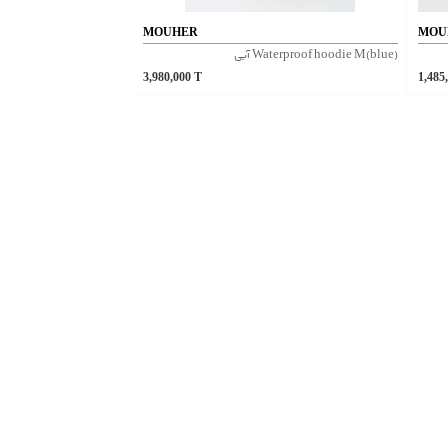
MOUHER
MOU
Waterproof hoodie M(blue) آبی
3,980,000
T
1,485