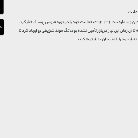
مانت
فروشگاه تگ موند از سال 1395 با نام ثبتی گسترش و نوآوری تگین و شماره ثبت 494131، فعالیت خود را در حوزه فروش پوشاک آغاز کرد.
که تا آن زمان این نیاز در بازار تأمین نشده بود، تگ موند شرایطی رو ایجاد کرد تا
‌نظر خود را با اطمینان خاطر تهیه کنند.