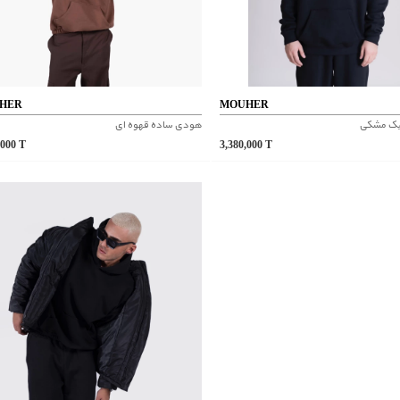
HER
MOUHER
ک مشکی
هودی ساده قهوه ای
,000
T
3,380,000
T