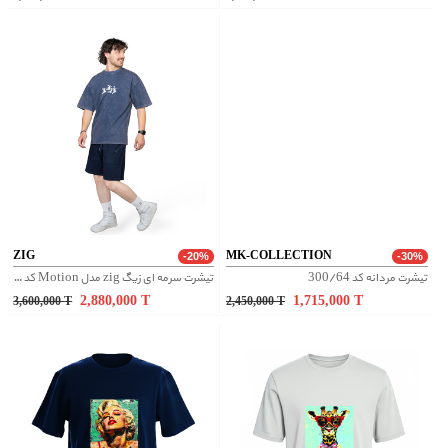
ZIG
MK-COLLECTION
-20%
-30%
تیشرت مردانه کد 300/64
تیشرت سرمه ای زیگ zig مدل Motion کد 478
2,880,000
T
1,715,000
T
3,600,000
T
2,450,000
T