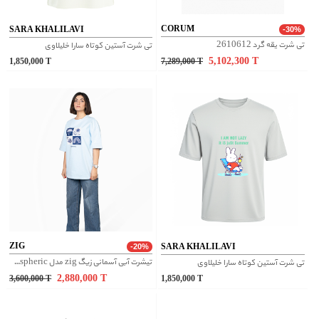
CORUM
SARA KHALILAVI
-30%
تی شرت یقه گرد 2610612
تی شرت آستین کوتاه سارا خلیلاوی
5,102,300
T
1,850,000
T
7,289,000
T
ZIG
SARA KHALILAVI
-20%
تیشرت آبی آسمانی زیگ zig مدل Atmospheric کد 480
تی شرت آستین کوتاه سارا خلیلاوی
2,880,000
T
3,600,000
T
1,850,000
T