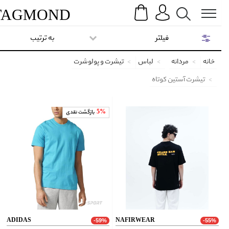
Search
Menu
TAG
MOND
فیلتر
به ترتیب
خانه
مردانه
لباس
تیشرت و پولوشرت
تیشرت آستین کوتاه
5%
بازگشت نقدی
ADIDAS
NAFIRWEAR
-59%
-55%