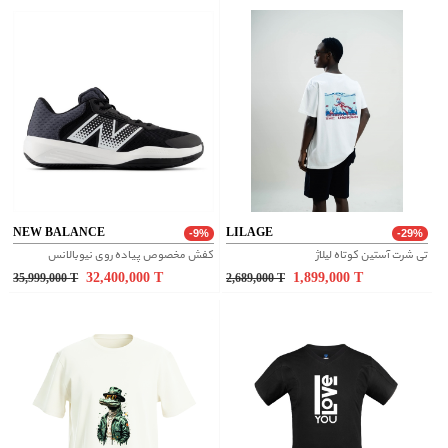
NEW BALANCE
LILAGE
-9%
-29%
تی شرت آستین کوتاه لیلاژ
کفش مخصوص پیاده روی نیوبالانس
32,400,000
T
1,899,000
T
35,999,000
T
2,689,000
T