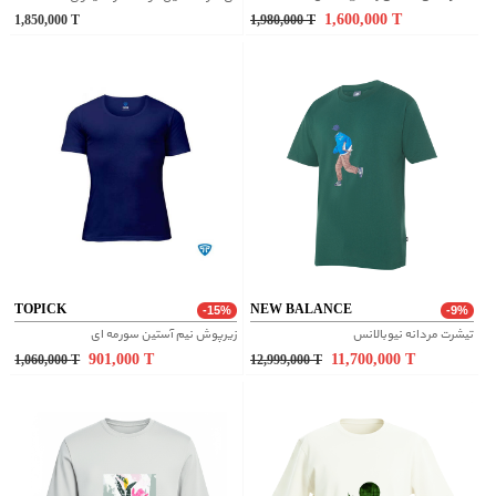
1,600,000
T
1,850,000
T
1,980,000
T
TOPICK
NEW BALANCE
-15%
-9%
تیشرت مردانه نیوبالانس
زیرپوش نیم آستین سورمه ای
901,000
T
11,700,000
T
1,060,000
T
12,999,000
T