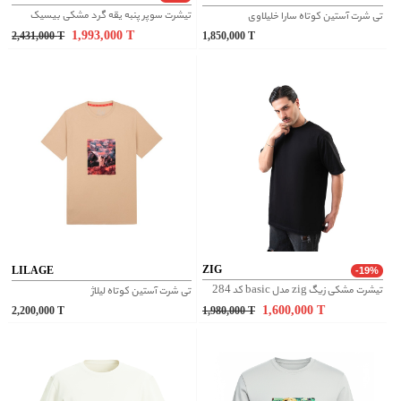
تیشرت سوپر پنبه یقه گرد مشکی بیسیک
تی شرت آستین کوتاه سارا خلیلاوی
1,993,000
T
2,431,000
T
1,850,000
T
ZIG
LILAGE
-19%
تیشرت مشکی زیگ zig مدل basic کد 284
تی شرت آستین کوتاه لیلاژ
1,600,000
T
2,200,000
T
1,980,000
T