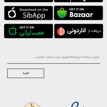
تایید