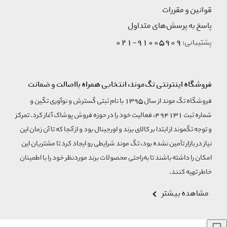
قوانین و مقررات
پاسخ به پرسش‌های متداول
91005909-021
پشتیبانی:
فروشگاه اینترنتی تگ‌موند، انتخابی همراه بااصالت و ضمانت
فروشگاه تگ موند از سال 1395 با نام ثبتی گسترش و نوآوری تگین و
شماره ثبت 494131، فعالیت خود را در حوزه فروش پوشاک آغاز کرد. تمرکز
و توجه تگموند از ابتدا بر کالای برند و اورجینال بود و از آنجا که تا آن زمان این
نیاز در بازار تأمین نشده بود، تگ موند شرایطی رو ایجاد کرد تا مشتریان این
امکان را داشته باشند تا به‌راحتی محصولات برند مورد‌نظر خود را با اطمینان
خاطر تهیه کنند.
مشاهده بیشتر